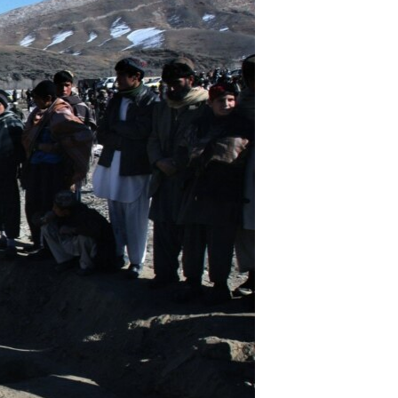
مستندها
فرهنگ و زندگی
حقوق شهروندی
انتخابات ریاست جمهوری آمریکا ۲۰۲۴
اقتصادی
حمله جمهوری اسلامی به اسرائیل
رمز مهسا
علم و فناوری
اسرائیل در جنگ
ورزش زنان در ایران
گالری عکس
اعتراضات زن، زندگی، آزادی
آرشیو پخش زنده
مجموعه مستندهای دادخواهی
تریبونال مردمی آبان ۹۸
دادگاه حمید نوری
چهل سال گروگان‌گیری
قانون شفافیت دارائی کادر رهبری ایران
اعتراضات مردمی آبان ۹۸
اسرائیل در جنگ