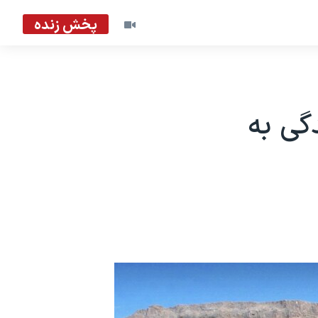
پخش زنده
گی به