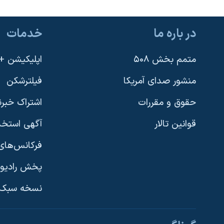
در باره ما
خدمات
متمم بخش ۵۰۸
اپلیکیشن +VOA
منشور صدای آمریکا
فیلترشکن
حقوق و مقررات
اشتراک خبرن
قوانین تالار
آگهی استخد
فرکانس‌های 
پخش رادیو
یادگیری زبان انگلیسی
نسخه سبک 
دنبال کنید