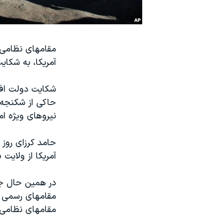
نرگس محمدی برنده جایزه نوبل صلح
همایش محافظه‌کاران آمریکا «سی‌پک»
مقامهای نظامی 
صفحه‌های ویژه
آمریکا، به شکای
سفر پرزیدنت ترامپ به چین
شکایت دولت افغ
حاکی از شکنجه 
نیروهای ویژه ا
حامد کرزای روز
آمریکا از ولایت
در همین حال جو
مقامهای رسمی آم
مقامهای نظامی آم