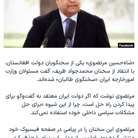
دنبال کنید
مستندها
فرهنگ و زندگی
حقوق شهروندی
انتخابات ریاست جمهوری آمریکا ۲۰۲۴
اقتصادی
حمله جمهوری اسلامی به اسرائیل
رمز مهسا
علم و فناوری
زبانهای مختلف
اسرائیل در جنگ
ورزش زنان در ایران
گالری عکس
اعتراضات زن، زندگی، آزادی
«شاه‌حسین مرتضوی» یکی از سخنگویان دولت افغانستان،
با انتقاد از سخنان محمدجواد ظریف، گفت مسئولان وزارت
آرشیو پخش زنده
مجموعه مستندهای دادخواهی
امورخارجه ایران «سخنگوی طالبان» شده‌اند.
تریبونال مردمی آبان ۹۸
دادگاه حمید نوری
مرتضوی نوشت که اگر دولت ایران معتقد به گفت‌وگو برای
پیدا کردن راه حل است، چرا از این شیوه «برای حل
چهل سال گروگان‌گیری
مشکلات سیاسی داخلی خود» استفاده نمی‌کند.
قانون شفافیت دارائی کادر رهبری ایران
اعتراضات مردمی آبان ۹۸
مرتضوی این سخنان را در پیامی در صفحه فیسبوک خود
منتشر کرده بود، اما پس از مدتی این پیام را حذف کرد.