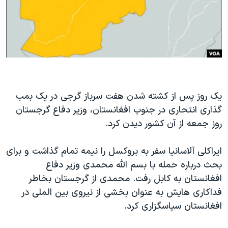
دنبال کنید
مستندها
فرهنگ و زندگی
حقوق شهروندی
انتخابات ریاست جمهوری آمریکا ۲۰۲۴
اقتصادی
حمله جمهوری اسلامی به اسرائیل
رمز مهسا
علم و فناوری
زبانهای مختلف
اسرائیل در جنگ
ورزش زنان در ایران
یک روز پس از کشته شدن هفت سرباز گرجی در یک بمب
گالری عکس
اعتراضات زن، زندگی، آزادی
گذاری انتحاری در جنوب افغانستان، وزیر دفاع گرجستان
آرشیو پخش زنده
مجموعه مستندهای دادخواهی
روز جمعه از آن کشور دیدن کرد.
تریبونال مردمی آبان ۹۸
ایراکلی آلاسانیا سفر به بروکسل را نیمه تمام گذاشت و برای
دادگاه حمید نوری
بحث درباره حمله با بسم الله محمدی وزیر دفاع
چهل سال گروگان‌گیری
افغانستان به کابل رفت. محمدی از گرجستان بخاطر
فداکاری هایش به عنوان بخشی از نیروی بین الملی در
قانون شفافیت دارائی کادر رهبری ایران
افغانستان سپاسگزاری کرد.
اعتراضات مردمی آبان ۹۸