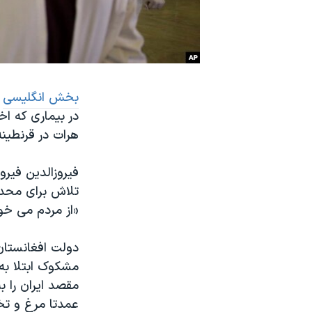
نرگس محمدی برنده جایزه نوبل صلح
همایش محافظه‌کاران آمریکا «سی‌پک»
صفحه‌های ویژه
سفر پرزیدنت ترامپ به چین
بخش انگلیسی
ص
در بیماری که اخ
هرات در قرنطین
فیروزالدین فیرو
تلاش برای محد
«از مردم می خوا
دولت افغانستان،
مشکوک ابتلا به 
مقصد ایران را ب
عمدتا مرغ و تخ