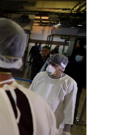
مستندها
فرهنگ و زندگی
حقوق شهروندی
انتخابات ریاست جمهوری آمریکا ۲۰۲۴
اقتصادی
حمله جمهوری اسلامی به اسرائیل
رمز مهسا
علم و فناوری
اسرائیل در جنگ
ورزش زنان در ایران
گالری عکس
اعتراضات زن، زندگی، آزادی
آرشیو پخش زنده
مجموعه مستندهای دادخواهی
تریبونال مردمی آبان ۹۸
دادگاه حمید نوری
چهل سال گروگان‌گیری
قانون شفافیت دارائی کادر رهبری ایران
اعتراضات مردمی آبان ۹۸
اسرائیل در جنگ