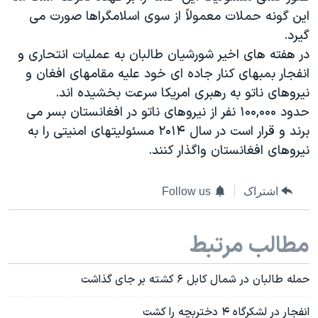
دنبال کنید
این گونه حملات معمولاً از سوی اسلامگراها صورت می
مستندها
فرهنگ و زندگی
گیرد.
حقوق شهروندی
انتخابات ریاست جمهوری آمریکا ۲۰۲۴
در هفته های اخیر شورشیان طالبان به عملیات انتحاری و
اقتصادی
حمله جمهوری اسلامی به اسرائیل
انفجار بمبهای کنار جاده ای خود علیه مقامهای افغان و
نیروهای ناتو به رهبری امریکا سرعت بخشیده اند.
رمز مهسا
علم و فناوری
زبانهای مختلف
حدود ۱۰۰,۰۰۰ نفر از نیروهای ناتو در افغانستان بسر می
اسرائیل در جنگ
ورزش زنان در ایران
برند و قرار است در سال ۲۰۱۴ مسئولیتهای امنیتی را به
گالری عکس
اعتراضات زن، زندگی، آزادی
نیروهای افغانستان واگذار کنند.
آرشیو پخش زنده
مجموعه مستندهای دادخواهی
اشتراک
Follow us
تریبونال مردمی آبان ۹۸
دادگاه حمید نوری
مطالب مرتبط
چهل سال گروگان‌گیری
قانون شفافیت دارائی کادر رهبری ایران
حمله طالبان در شمال کابل ۶ کشته بر جای گذاشت
اعتراضات مردمی آبان ۹۸
انفجار در لشکرگاه ۴ دختربچه را کشت