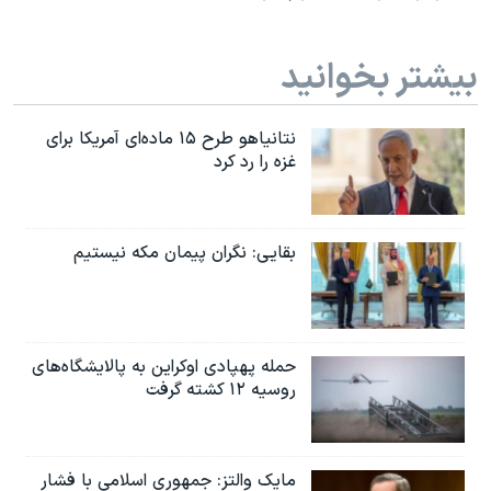
اسرائیل در جنگ
نرگس محمدی برنده جایزه نوبل صلح
بیشتر بخوانید
همایش محافظه‌کاران آمریکا «سی‌پک»
صفحه‌های ویژه
نتانیاهو طرح ۱۵ ماده‌ای آمریکا برای
غزه را رد کرد
سفر پرزیدنت ترامپ به چین
بقایی: نگران پیمان مکه نیستیم
حمله پهپادی اوکراین به پالایشگاه‌های
روسیه ۱۲ کشته گرفت
مایک والتز: جمهوری اسلامی با فشار