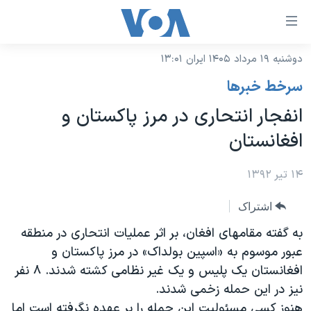
ینکهای
ابل
سترسی
دوشنبه ۱۹ مرداد ۱۴۰۵ ایران ۱۳:۰۱
خانه
هش
سرخط خبرها
نسخه سبک وب‌سایت
ه
انفجار انتحاری در مرز پاکستان و
حتوای
موضوع ها
افغانستان
صلی
برنامه های تلویزیونی
ایران
هش
جدول برنامه ها
۱۴ تیر ۱۳۹۲
ه
آمریکا
فحه
صفحه‌های ویژه
جهان
اشتراک
صلی
فرکانس‌های صدای آمریکا
ورزشی
جام جهانی ۲۰۲۶
به گفته مقامهای افغان، بر اثر عملیات انتحاری در منطقه
هش
پخش رادیویی
عبور موسوم به «اسپین بولداک» در مرز پاکستان و
ه
گزیده‌ها
عملیات خشم حماسی
افغانستان یک پلیس و یک غیر نظامی کشته شدند. ۸ نفر
ستجو
۲۵۰سالگی آمریکا
ویژه برنامه‌ها
یادگیری زبان انگلیسی
نیز در این حمله زخمی شدند.
ویدیوها
بایگانی برنامه‌های تلویزیونی
هنوز کسی مسئولیت این حمله را بر عهده نگرفته است اما