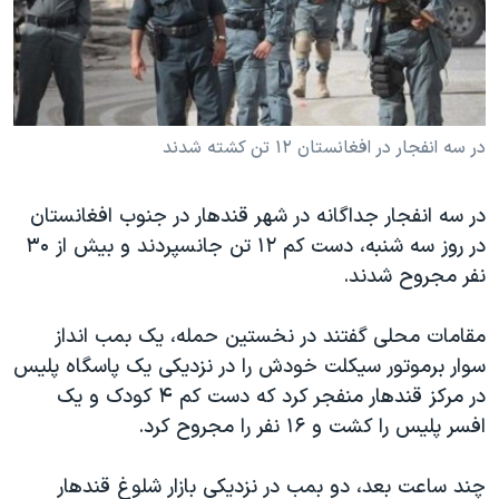
دنبال کنید
مستندها
فرهنگ و زندگی
حقوق شهروندی
انتخابات ریاست جمهوری آمریکا ۲۰۲۴
اقتصادی
حمله جمهوری اسلامی به اسرائیل
رمز مهسا
علم و فناوری
در سه انفجار در افغانستان ۱۲ تن کشته شدند
زبانهای مختلف
اسرائیل در جنگ
ورزش زنان در ایران
در سه انفجار جداگانه در شهر قندهار در جنوب افغانستان
گالری عکس
اعتراضات زن، زندگی، آزادی
در روز سه شنبه، دست کم ۱۲ تن جانسپردند و بیش از ۳۰
آرشیو پخش زنده
مجموعه مستندهای دادخواهی
نفر مجروح شدند.
تریبونال مردمی آبان ۹۸
مقامات محلی گفتند در نخستین حمله، یک بمب انداز
دادگاه حمید نوری
سوار برموتور سیکلت خودش را در نزدیکی یک پاسگاه پلیس
چهل سال گروگان‌گیری
در مرکز قندهار منفجر کرد که دست کم ۴ کودک و یک
افسر پلیس را کشت و ۱۶ نفر را مجروح کرد.
قانون شفافیت دارائی کادر رهبری ایران
اعتراضات مردمی آبان ۹۸
چند ساعت بعد، دو بمب در نزدیکی بازار شلوغ قندهار