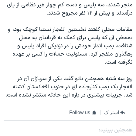
اسرائیل در جنگ
منجر شدند، سه پلیس و دست کم چهار غیر نظامی از پای
درآمدند و بیش از ۱۲ نفر مجروح شدند.
نرگس محمدی برنده جایزه نوبل صلح
همایش محافظه‌کاران آمریکا «سی‌پک»
مقامات محلی گفتند نخستین انفجار نستبا کوچک بود، و
صفحه‌های ویژه
بمحض آن که پلیس برای کمک به قربانیان به محل
شتافت، بمب انداز خودش را در نزدیکی افراد پلیس و
سفر پرزیدنت ترامپ به چین
رهگذران منفجر کرد. مسئولیت حملات را کسی بر عهده
نگرفته است.
روز سه شنبه همچنین ناتو گفت یکی از سربازان آن در
انفجار یک بمب کنارجاده ای در حنوب افغانستان کشته
شد. جزییات بیشتری در باره این حادثه منتشر نشده است.
اشتراک
Follow us
همچنبن ببینید: