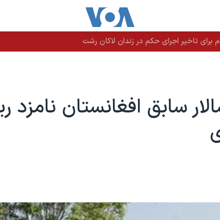
م برای تاخیر اجرای حکم در زندان لاکان رشت
ار سابق افغانستان نامزد ر