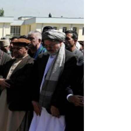
مستندها
فرهنگ و زندگی
حقوق شهروندی
انتخابات ریاست جمهوری آمریکا ۲۰۲۴
اقتصادی
حمله جمهوری اسلامی به اسرائیل
رمز مهسا
علم و فناوری
اسرائیل در جنگ
ورزش زنان در ایران
گالری عکس
اعتراضات زن، زندگی، آزادی
آرشیو پخش زنده
مجموعه مستندهای دادخواهی
تریبونال مردمی آبان ۹۸
دادگاه حمید نوری
چهل سال گروگان‌گیری
قانون شفافیت دارائی کادر رهبری ایران
اعتراضات مردمی آبان ۹۸
اسرائیل در جنگ