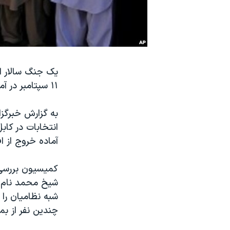
نرگس محمدی برنده جایزه نوبل صلح
همایش محافظه‌کاران آمریکا «سی‌پک»
صفحه‌های ویژه
سفر پرزیدنت ترامپ به چین
یک جنگ سالار ا
۱۱ سپتامبر در آمریکا را تعلیم داده، نامزد ریاست جمهوری آن کشور شده است.
به گزارش خبرگز
آماده خروج از 
شبه نظامیان را 
چندین نفر از بمب