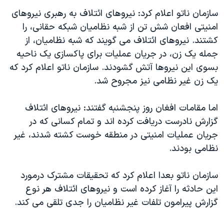
اسرائیل در جنگ
سازمان ناتو اعلام کرد: نیروهای ائتلاف به رهبری نيروهای
نرگس محمدی برنده جایزه نوبل صلح
امنیتی افعان شش تن از شبه نظامیان شبکه حقانی، را
همایش محافظه‌کاران آمریکا «سی‌پک»
کشتند. نيروهای ائتلاف می گويند که شبه نظاميان، از
جمله يک زن، در جريان عمليات برای پاکسازی يک ناحيه
صفحه‌های ویژه
بسوی اين نيروها آتش گشودند. سازمان ناتو اعلام کرد که
سفر پرزیدنت ترامپ به چین
يک زن غير نظامی نيز مجروح شد.
اما مقامات افغان روز پنجشنبه گفتند: نیروهای ائتلاف
گزارش نادرست دريافت کرده اند و تمام کسانی که در
جریان عملیات امنیتی در منطقه خوست کشته شدند، غیر
نظامی بودند.
سازمان ناتو بعدا اعلام کرد که تحقيقات مشترک درمورد
اين حادثه را آغاز کرده است و نیروهای ائتلاف هر نوع
گزارش پيرامون تلفات غير نظاميان را جدی تلقی می کند.