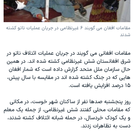
دنبال کنید
مستندها
فرهنگ و زندگی
حقوق شهروندی
انتخابات ریاست جمهوری آمریکا ۲۰۲۴
مقامات افغان می گویند ۶ غیرنظامی در جريان عملیات ناتو کشته
اقتصادی
حمله جمهوری اسلامی به اسرائیل
شدند
رمز مهسا
علم و فناوری
زبانهای مختلف
اسرائیل در جنگ
ورزش زنان در ایران
مقامات افغانی می گویند در جريان عملیات ائتلاف ناتو در
گالری عکس
اعتراضات زن، زندگی، آزادی
شرق افغانستان شش غیرنظامی کشته شده اند. در همين
حال سازمان ملل متحد گزارش داده است که شمار افغان
آرشیو پخش زنده
مجموعه مستندهای دادخواهی
هايی که در جنگ کشته شده اند در مقايسه با سال پيش،
تریبونال مردمی آبان ۹۸
۱۵ درصد افزايش يافته است.
دادگاه حمید نوری
روز پنجشنبه صدها نفر از ساکنان شهر خوست، در مکانی
چهل سال گروگان‌گیری
که مقامات محلی گفتند شش غیرنظامی، از جمله یک معلم
قانون شفافیت دارائی کادر رهبری ایران
و یک کودک خردسال، در حمله شبانه ائتلاف کشته شدند،
اعتراضات مردمی آبان ۹۸
دست به تظاهرات زدند.