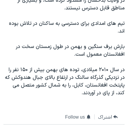
در ولايت بدخشان را مسدود کرده است، و بسیاری از
دنبال کنید
مستندها
فرهنگ و زندگی
مناطق قابل دسترس نيستند.
حقوق شهروندی
انتخابات ریاست جمهوری آمریکا ۲۰۲۴
تیم های امدادی برای دسترسی به ساکنان در تلاش بوده
اقتصادی
حمله جمهوری اسلامی به اسرائیل
اند.
رمز مهسا
علم و فناوری
زبانهای مختلف
بارش برف سنگین و بهمن در طول زمستان سخت در
اسرائیل در جنگ
ورزش زنان در ایران
افغانستان معمول است.
گالری عکس
اعتراضات زن، زندگی، آزادی
آرشیو پخش زنده
مجموعه مستندهای دادخواهی
در سال ۲۰۱۰ ميلادی، توده های بهمن بیش از ۱۵۰ نفر را
در نزدیکی گذرگاه سالنگ در ارتفاع بالای جبال هندوکش که
تریبونال مردمی آبان ۹۸
پایتخت افغانستان، کابل، را به شمال کشور متصل می
دادگاه حمید نوری
کند، از پای در آوردند.
چهل سال گروگان‌گیری
قانون شفافیت دارائی کادر رهبری ایران
اشتراک
Follow us
اعتراضات مردمی آبان ۹۸