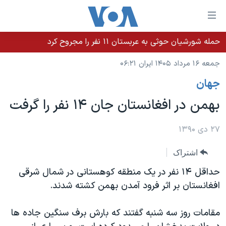
ینکهای
ابل
سترسی
حمله شورشیان حوثی به عربستان ۱۱ نفر را مجروح کرد
خانه
هش
جمعه ۱۶ مرداد ۱۴۰۵ ایران ۰۶:۲۱
نسخه سبک وب‌سایت
ه
جهان
حتوای
موضوع ها
صلی
بهمن در افغانستان جان ۱۴ نفر را گرفت
برنامه های تلویزیونی
ایران
هش
جدول برنامه ها
ه
آمریکا
۲۷ دی ۱۳۹۰
فحه
صفحه‌های ویژه
جهان
اشتراک
صلی
فرکانس‌های صدای آمریکا
ورزشی
جام جهانی ۲۰۲۶
هش
حداقل ۱۴ نفر در یک منطقه کوهستانی در شمال شرقی
پخش رادیویی
ه
گزیده‌ها
عملیات خشم حماسی
افغانستان بر اثر فرود آمدن بهمن کشته شدند.
ستجو
۲۵۰سالگی آمریکا
ویژه برنامه‌ها
یادگیری زبان انگلیسی
مقامات روز سه شنبه گفتند که بارش برف سنگین جاده ها
ویدیوها
بایگانی برنامه‌های تلویزیونی