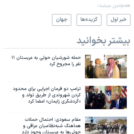
اسرائیل در جنگ
همچنبن ببینید:
نرگس محمدی برنده جایزه نوبل صلح
خبر اول
گزيده‌ها
جهان
همایش محافظه‌کاران آمریکا «سی‌پک»
صفحه‌های ویژه
بیشتر بخوانید
سفر پرزیدنت ترامپ به چین
حمله شورشیان حوثی به عربستان ۱۱
نفر را مجروح کرد
ترامپ دو فرمان اجرایی برای محدود
کردن شهروندی از طریق تولد و
«گردشگری زایمان» امضا کرد
مقام سعودی: احتمال حملات
هماهنگ شبه‌نظامیان عراقی و
حوثی‌ها به عربستان وجود دارد