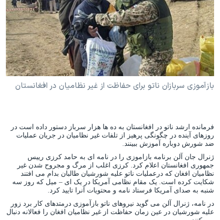
دنبال کنید
مستندها
فرهنگ و زندگی
حقوق شهروندی
انتخابات ریاست جمهوری آمریکا ۲۰۲۴
اقتصادی
حمله جمهوری اسلامی به اسرائیل
رمز مهسا
علم و فناوری
زبانهای مختلف
اسرائیل در جنگ
ورزش زنان در ایران
بازآموزی سربازان ناتو برای حفاظت از غیر نظامیان در افغانستان
گالری عکس
اعتراضات زن، زندگی، آزادی
آرشیو پخش زنده
مجموعه مستندهای دادخواهی
فرمانده ارشد ناتو در افغانستان به ده ها هزار سرباز دستور داده است در
تریبونال مردمی آبان ۹۸
روزهای آینده در چگونگی پرهیز از تلفات غیر نظامیان در جریان عملیات
ضد شورش دوباره آموزش ببینند.
دادگاه حمید نوری
ژنرال جان آلن برنامه بازاموزی را در نامه ای به حامد کرزی رییس
جمهوری افغانستان اعلام کرد. کرزی اغلب از مرگ و مجروح شدن غیر
چهل سال گروگان‌گیری
نظامیان افغان که درعملیات ناتو علیه شورشیان طالبان بدام می افتند
شکایت کرده است. یک مقام نظامی آمریکا در یک ای – میل که روز سه
قانون شفافیت دارائی کادر رهبری ایران
شنبه به صدای آمریکا فرستاد نامه و محتویات آنرا تایید کرد.
اعتراضات مردمی آبان ۹۸
در نامه، ژنرال آلن می گوید نیروهای ناتو بازآموزی درمتدهای کار برد زور
علیه شورشیان در عین زمان حفاظت از غیر نظامیان افغان را فعالانه دنبال