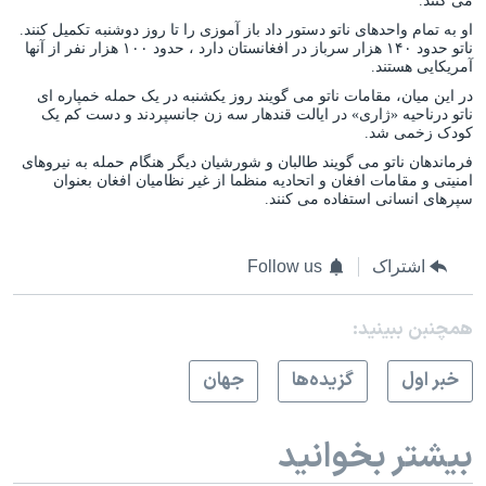
می کنند.
اسرائیل در جنگ
او به تمام واحدهای ناتو دستور داد باز آموزی را تا روز دوشنبه تکمیل کنند.
نرگس محمدی برنده جایزه نوبل صلح
ناتو حدود ۱۴۰ هزار سرباز در افغانستان دارد ، حدود ۱۰۰ هزار نفر از آنها
آمریکایی هستند.
همایش محافظه‌کاران آمریکا «سی‌پک»
در این میان، مقامات ناتو می گویند روز یکشنبه در یک حمله خمپاره ای
ناتو درناحیه «ژاری» در ایالت قندهار سه زن جانسپردند و دست کم یک
صفحه‌های ویژه
کودک زخمی شد.
سفر پرزیدنت ترامپ به چین
فرماندهان ناتو می گویند طالبان و شورشیان دیگر هنگام حمله به نیروهای
امنیتی و مقامات افغان و اتحادیه منظما از غیر نظامیان افغان بعنوان
سپرهای انسانی استفاده می کنند.
اشتراک
Follow us
همچنبن ببینید:
خبر اول
گزيده‌ها
جهان
بیشتر بخوانید