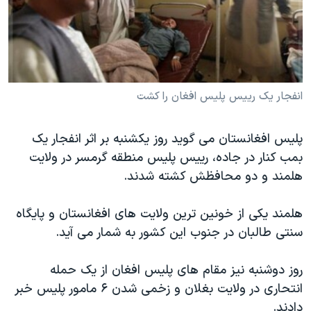
دنبال کنید
مستندها
فرهنگ و زندگی
حقوق شهروندی
انتخابات ریاست جمهوری آمریکا ۲۰۲۴
اقتصادی
حمله جمهوری اسلامی به اسرائیل
رمز مهسا
علم و فناوری
انفجار یک رییس پلیس افغان را کشت
زبانهای مختلف
اسرائیل در جنگ
ورزش زنان در ایران
پلیس افغانستان می گوید روز یکشنبه بر اثر انفجار یک
گالری عکس
اعتراضات زن، زندگی، آزادی
بمب کنار در جاده، رییس پلیس منطقه گرمسر در ولایت
آرشیو پخش زنده
مجموعه مستندهای دادخواهی
هلمند و دو محافظش کشته شدند.
تریبونال مردمی آبان ۹۸
هلمند یکی از خونین ترین ولایت های افغانستان و پایگاه
دادگاه حمید نوری
سنتی طالبان در جنوب این کشور به شمار می آید.
چهل سال گروگان‌گیری
قانون شفافیت دارائی کادر رهبری ایران
روز دوشنبه نیز مقام های پلیس افغان از یک حمله
انتحاری در ولایت بغلان و زخمی شدن ۶ مامور پلیس خبر
اعتراضات مردمی آبان ۹۸
دادند.