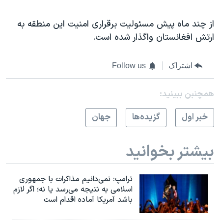
اسرائیل در جنگ
نرگس محمدی برنده جایزه نوبل صلح
از چند ماه پیش مسئولیت برقراری امنیت این منطقه به
ارتش افغانستان واگذار شده است.
همایش محافظه‌کاران آمریکا «سی‌پک»
صفحه‌های ویژه
اشتراک
Follow us
سفر پرزیدنت ترامپ به چین
همچنبن ببینید:
خبر اول
گزيده‌ها
جهان
بیشتر بخوانید
ترامپ: نمی‌دانیم مذاکرات با جمهوری
اسلامی به نتیجه می‌رسد یا نه؛ اگر لازم
باشد آمریکا آماده اقدام است