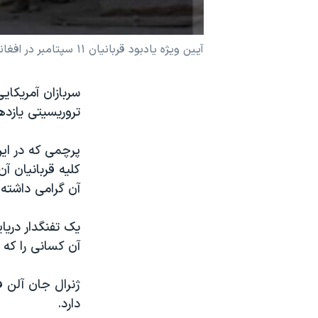
نرگس محمدی برنده جایزه نوبل صلح
همایش محافظه‌کاران آمریکا «سی‌پک»
آیین ویژه یادبود قربانیان ۱۱ سپتامبر در افغانستان
صفحه‌های ویژه
سربازان آمریکای
سفر پرزیدنت ترامپ به چین
تروریسیتی یازده
پرچمی که در این
کلیه قربانیان آن
آن گرامی داشته
یک تفنگدار دری
آن کسانی را که د
ژنرال جان آلن ف
دارد.