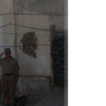
مستندها
فرهنگ و زندگی
حقوق شهروندی
انتخابات ریاست جمهوری آمریکا ۲۰۲۴
اقتصادی
حمله جمهوری اسلامی به اسرائیل
رمز مهسا
علم و فناوری
اسرائیل در جنگ
ورزش زنان در ایران
گالری عکس
اعتراضات زن، زندگی، آزادی
آرشیو پخش زنده
مجموعه مستندهای دادخواهی
تریبونال مردمی آبان ۹۸
دادگاه حمید نوری
چهل سال گروگان‌گیری
قانون شفافیت دارائی کادر رهبری ایران
اعتراضات مردمی آبان ۹۸
اسرائیل در جنگ