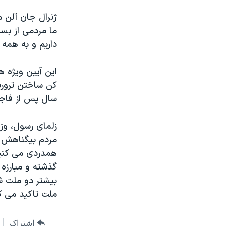
ژنرال جان آلن م
ما مردمی از بسی
داریم و به همه 
این آیین ویژه 
کن ساختن تروری
سال پس از فاجع
زلمای رسول، وز
مردم بیگناهش هن
همدردی می کنیم
گذشته و مبارزه
بیشتر دو ملت شد
ملت تاکید می کن
اشتراک