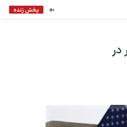
پخش زنده
 سپتامبر در