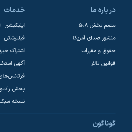
در باره ما
خدمات
متمم بخش ۵۰۸
اپلیکیشن +VOA
منشور صدای آمریکا
فیلترشکن
حقوق و مقررات
اشتراک خبرن
قوانین تالار
آگهی استخد
فرکانس‌های 
پخش رادیو
یادگیری زبان انگلیسی
نسخه سبک 
دنبال کنید
گوناگون