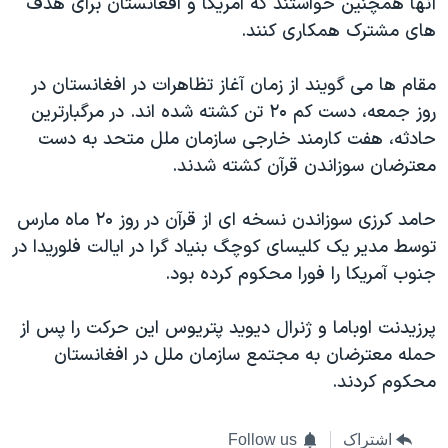
آنها همچنين خواستند که آمريکا و افغانستان برای هدف
اسرائیل در جنگ
های مشترک همکاری کنند.
نرگس محمدی برنده جایزه نوبل صلح
همایش محافظه‌کاران آمریکا «سی‌پک»
مقام ها می گویند از زمان آغاز تظاهرات در افغانستان در
روز جمعه، دست کم ۲۰ تن کشته شده اند. در مرگبارترین
صفحه‌های ویژه
حادثه، هفت کارمند خارجی سازمان ملل متحد به دست
سفر پرزیدنت ترامپ به چین
معترضان سوزاندن قرآن کشته شدند.
حامد کرزی سوزاندن نسخه ای از قرآن در روز ۲۰ ماه مارس
توسط مدیر یک کلیسای کوچگ بنیاد گرا در ایالت فلوریدا در
جنوب آمریکا را فورا محکوم کرده بود.
پرزيدنت اوباما و ژنرال ديويد پتریوس اين حرکت را پس از
حمله معترضان به مجتمع سازمان ملل در افغانستان
محکوم کردند.
اشتراک
Follow us