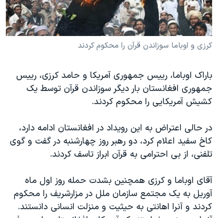
دنبال کنید
مستندها
فرهنگ و زندگی
حقوق شهروندی
انتخابات ریاست جمهوری آمریکا ۲۰۲۴
کرزی و اوباما سوزاندن قرآن را محکوم کردند
اقتصادی
حمله جمهوری اسلامی به اسرائیل
رمز مهسا
علم و فناوری
زبانهای مختلف
باراک اوباما، رييس جمهوری آمريکا و حامد کرزی، رييس
اسرائیل در جنگ
ورزش زنان در ایران
جمهوری افغانستان بار ديگر سوزاندن قرآن توسط يک
گالری عکس
اعتراضات زن، زندگی، آزادی
کشيش آمريکايی را محکوم کردند.
آرشیو پخش زنده
مجموعه مستندهای دادخواهی
در حالی اعتراض به اين رويداد در افغانستان ادامه دارد،
تریبونال مردمی آبان ۹۸
کاخ سفيد اعلام کرد، دو رهبر روز چهارشنبه در گفت و گوی
دادگاه حمید نوری
تلفنی، از بی احترامی به قرآن ابراز تاسف کردند.
چهل سال گروگان‌گیری
آقای اوباما و کرزی همچنين بشدت حمله روز اول ماه
قانون شفافیت دارائی کادر رهبری ایران
آوريل به يک مجتمع سازمان ملل در مزارشريف را محکوم
اعتراضات مردمی آبان ۹۸
کردند و آنرا اهانتی به حيثيت و منزلت انسانی دانستند.