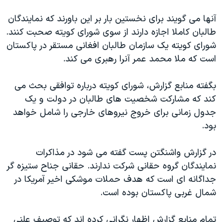
دنبال کنید
مستندها
فرهنگ و زندگی
آنها می گویند برای نخستین بار بر این باورند که نمایندگان
حقوق شهروندی
انتخابات ریاست جمهوری آمریکا ۲۰۲۴
طالبان کاملا اجازه دارند از سوی شورای کویته صحبت کنند.
شورای کویته یک سازمان طالبان افغانی مستقر در پاکستان
اقتصادی
حمله جمهوری اسلامی به اسرائیل
است که ملا محمد عمر آنرا رهبری می کند.
رمز مهسا
علم و فناوری
زبانهای مختلف
اسرائیل در جنگ
ورزش زنان در ایران
بگفته منابع گزارش، شورای کویته درباره توافقی بحث می
کند که مشارکت شخصیت های طالبان در دولت و یک
گالری عکس
اعتراضات زن، زندگی، آزادی
جدول زمانی برای خروج نیروهای خارجی را شامل خواهد
آرشیو پخش زنده
مجموعه مستندهای دادخواهی
بود.
تریبونال مردمی آبان ۹۸
در گزارش واشنگتن پست گفته می شود در مذاکرات
دادگاه حمید نوری
نمایندگان گروه حقانی شرکت ندارند. حقانی جناح ستیزه گر
چهل سال گروگان‌گیری
جداگانه ای است که هدف حملات موشکی اخیر آمریکا در
قانون شفافیت دارائی کادر رهبری ایران
شمال غربی پاکستان بوده است.
اعتراضات مردمی آبان ۹۸
تمام منابع گزارش اظهار نگرانی کرده اند که توصیف علنی