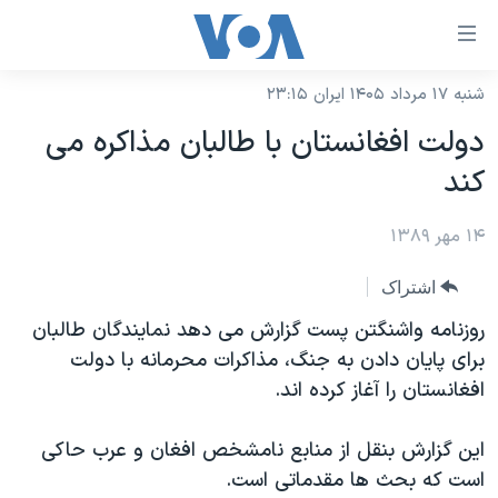
ینکهای
ابل
سترسی
شنبه ۱۷ مرداد ۱۴۰۵ ایران ۲۳:۱۵
خانه
هش
دولت افغانستان با طالبان مذاکره می
نسخه سبک وب‌سایت
ه
کند
حتوای
موضوع ها
صلی
۱۴ مهر ۱۳۸۹
برنامه های تلویزیونی
ایران
هش
جدول برنامه ها
ه
آمریکا
اشتراک
فحه
صفحه‌های ویژه
جهان
روزنامه واشنگتن پست گزارش می دهد نمایندگان طالبان
صلی
فرکانس‌های صدای آمریکا
برای پایان دادن به جنگ، مذاکرات محرمانه با دولت
ورزشی
جام جهانی ۲۰۲۶
هش
افغانستان را آغاز کرده اند.
پخش رادیویی
ه
گزیده‌ها
عملیات خشم حماسی
ستجو
۲۵۰سالگی آمریکا
ویژه برنامه‌ها
این گزارش بنقل از منابع نامشخص افغان و عرب حاکی
یادگیری زبان انگلیسی
است که بحث ها مقدماتی است.
ویدیوها
بایگانی برنامه‌های تلویزیونی