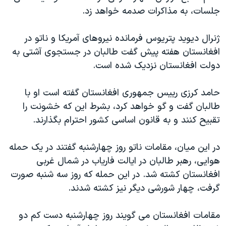
اسرائیل در جنگ
جلسات، به مذاکرات صدمه خواهد زد.
نرگس محمدی برنده جایزه نوبل صلح
ژنرال دیوید پتریوس فرمانده نیروهای آمریکا و ناتو در
همایش محافظه‌کاران آمریکا «سی‌پک»
افغانستان هفته پیش گفت طالبان در جستجوی آشتی به
صفحه‌های ویژه
دولت افغانستان نزدیک شده است.
سفر پرزیدنت ترامپ به چین
حامد کرزی رییس جمهوری افغانستان گفته است او با
طالبان گفت و گو خواهد کرد، بشرط این که خشونت را
تقبیح کنند و به قانون اساسی کشور احترام بگذارند.
در این میان، مقامات ناتو روز چهارشنبه گفتند در یک حمله
هوایی، رهبر طالبان در ایالت فاریاب در شمال غربی
افغانستان کشته شد. در این حمله که روز سه شنبه صورت
گرفت، چهار شورشی دیگر نیز کشته شدند.
مقامات افغانستان می گویند روز چهارشنبه دست کم دو