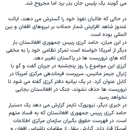
می گویند یک پلیس جان بدر برد اما مجروح شد.
دنبال کنید
مستندها
فرهنگ و زندگی
حقوق شهروندی
انتخابات ریاست جمهوری آمریکا ۲۰۲۴
در حالی که طالبان نفوذ خود را گسترش می دهند، ایالت
غندوز شاهد افزایش شمار حملات بر نیروهای افغان و بین
اقتصادی
حمله جمهوری اسلامی به اسرائیل
المللی بوده است.
رمز مهسا
علم و فناوری
در این میان، حامد کرزی رییس جمهوری افغانستان بار
زبانهای مختلف
اسرائیل در جنگ
ورزش زنان در ایران
دیگر از آمریکا خواسته است تمرکز نظامی خود را به مخفی
گاه های تروریست ها در پاکستان تغییر دهد.
گالری عکس
اعتراضات زن، زندگی، آزادی
کرزی این موضوع را روز پنجشنبه در جریان گفت و گو با
آرشیو پخش زنده
مجموعه مستندهای دادخواهی
ژنرال جیمز ماتیس، سرپرست فرماندهی مرکزی آمریکا در
تریبونال مردمی آبان ۹۸
کابل عنوان کرد. در یک بیانیه دفتر کرزی گفته می شود تا
تروریست ها حذف نشوند، جنگ در افغانستان بجایی
دادگاه حمید نوری
نخواهد رسید.
چهل سال گروگان‌گیری
در خبری دیگر، نیویورک تایمز گزارش می دهد یک دستیار
قانون شفافیت دارائی کادر رهبری ایران
حامد کرزی رییس جمهوری افغانستان که به فساد متهم
است، در فهرست حقوق بگیران سازمان مرکزی اطلاعات
اعتراضات مردمی آبان ۹۸
آمریکا قرار دارد. گزارش بنقل از مقامات ناشناس افغان و