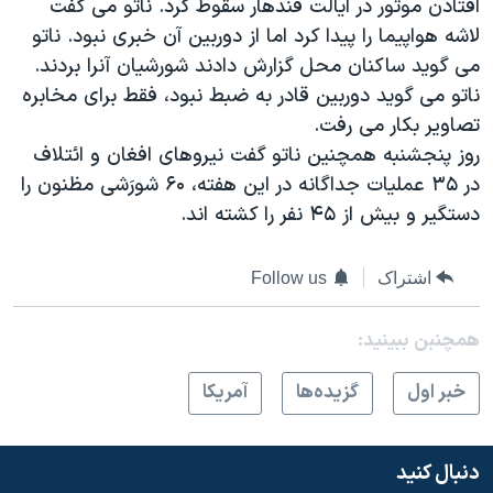
افتادن موتور در ایالت قندهار سقوط کرد. ناتو می گفت
لاشه هواپیما را پیدا کرد اما از دوربین آن خبری نبود. ناتو
می گوید ساکنان محل گزارش دادند شورشیان آنرا بردند.
ناتو می گوید دوربین قادر به ضبط نبود، فقط برای مخابره
تصاویر بکار می رفت.
روز پنجشنبه همچنین ناتو گفت نیروهای افغان و ائتلاف
در ۳۵ عملیات جداگانه در این هفته، ۶۰ شورَشی مظنون را
دستگیر و بیش از ۴۵ نفر را کشته اند.
اشتراک
Follow us
همچنبن ببینید:
خبر اول
گزيده‌ها
آمريکا
دنبال کنید