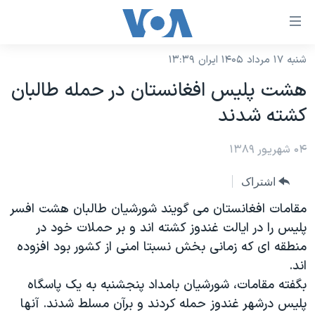
ینکهای
ابل
سترسی
شنبه ۱۷ مرداد ۱۴۰۵ ایران ۱۳:۳۹
خانه
هش
هشت پلیس افغانستان در حمله طالبان
نسخه سبک وب‌سایت
ه
کشته شدند
حتوای
موضوع ها
صلی
۰۴ شهریور ۱۳۸۹
برنامه های تلویزیونی
ایران
هش
جدول برنامه ها
ه
آمریکا
اشتراک
فحه
صفحه‌های ویژه
جهان
مقامات افغانستان می گویند شورشیان طالبان هشت افسر
صلی
فرکانس‌های صدای آمریکا
پلیس را در ایالت غندوز کشته اند و بر حملات خود در
ورزشی
جام جهانی ۲۰۲۶
هش
منطقه ای که زمانی بخش نسبتا امنی از کشور بود افزوده
پخش رادیویی
ه
گزیده‌ها
عملیات خشم حماسی
اند.
ستجو
۲۵۰سالگی آمریکا
ویژه برنامه‌ها
بگفته مقامات، شورشیان بامداد پنجشنبه به یک پاسگاه
یادگیری زبان انگلیسی
پلیس درشهر غندوز حمله کردند و برآن مسلط شدند. آنها
ویدیوها
بایگانی برنامه‌های تلویزیونی