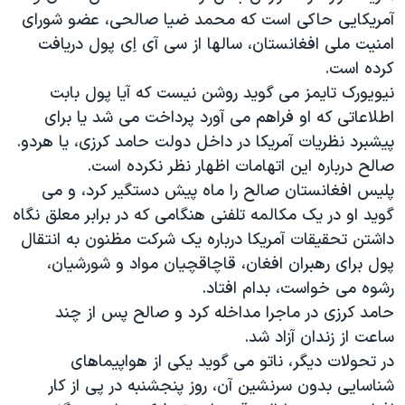
اسرائیل در جنگ
آمریکایی حاکی است که محمد ضیا صالحی، عضو شورای
نرگس محمدی برنده جایزه نوبل صلح
امنیت ملی افغانستان، سالها از سی آی اِی پول دریافت
کرده است.
همایش محافظه‌کاران آمریکا «سی‌پک»
نیویورک تایمز می گوید روشن نیست که آیا پول بابت
صفحه‌های ویژه
اطلاعاتی که او فراهم می آورد پرداخت می شد یا برای
سفر پرزیدنت ترامپ به چین
پیشبرد نظریات آمریکا در داخل دولت حامد کرزی، یا هردو.
صالح درباره این اتهامات اظهار نظر نکرده است.
پلیس افغانستان صالح را ماه پیش دستگیر کرد، و می
گوید او در یک مکالمه تلفنی هنگامی که در برابر معلق نگاه
داشتن تحقیقات آمریکا درباره یک شرکت مظنون به انتقال
پول برای رهبران افغان، قاچاقچیان مواد و شورشیان،
رشوه می خواست، بدام افتاد.
حامد کرزی در ماجرا مداخله کرد و صالح پس از چند
ساعت از زندان آزاد شد.
در تحولات دیگر، ناتو می گوید یکی از هواپیماهای
شناسایی بدون سرنشین آن، روز پنجشنبه در پی از کار