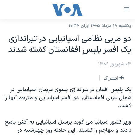
ینکهای
ابل
سترسی
یکشنبه ۱۸ مرداد ۱۴۰۵ ایران ۱۰:۳۴
خانه
هش
دو مربی نظامی اسپانیایی در تیراندازی
نسخه سبک وب‌سایت
ه
یک افسر پلیس افغانستان کشته شدند
حتوای
موضوع ها
صلی
۰۳ شهریور ۱۳۸۹
برنامه های تلویزیونی
ایران
هش
جدول برنامه ها
ه
آمریکا
اشتراک
فحه
صفحه‌های ویژه
جهان
یک پلیس افغان در تیراندازی بسوی مربیان اسپانیایی در
صلی
فرکانس‌های صدای آمریکا
شمال غربی افغانستان، دو افسر اسپانیایی و مترجم آنها را
ورزشی
جام جهانی ۲۰۲۶
هش
کشت.
پخش رادیویی
ه
گزیده‌ها
عملیات خشم حماسی
ستجو
۲۵۰سالگی آمریکا
ویژه برنامه‌ها
وزیر کشور اسپانیا می گوید پرسنل اسپانیایی به آتش پاسخ
یادگیری زبان انگلیسی
دادند و مهاجم را کشتند. این حادثه روز چهارشنبه در
ویدیوها
بایگانی برنامه‌های تلویزیونی