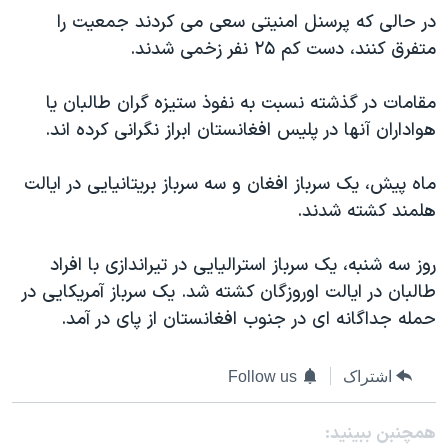
اسرائیل در جنگ
در حالی که پرسنل امنیتی سعی می کردند جمعیت را
نرگس محمدی برنده جایزه نوبل صلح
متفرق کنند، دست کم ۲۵ نفر زخمی شدند.
همایش محافظه‌کاران آمریکا «سی‌پک»
مقامات در گذشته نسبت به نفوذ ستیزه گران طالبان یا
صفحه‌های ویژه
هواداران آنها در پلیس افغانستان ابراز نگرانی کرده اند.
سفر پرزیدنت ترامپ به چین
ماه پیش، یک سرباز افغان و سه سرباز بریتانیایی در ایالت
هلمند کشته شدند.
روز سه شنبه، یک سرباز استرالیایی در تیراندازی با افراد
طالبان در ایالت اوروزگان کشته شد. یک سرباز آمریکایی در
حمله جداگانه ای در جنوب افغانستان از پای در آمد.
اشتراک
Follow us
همچنبن ببینید: