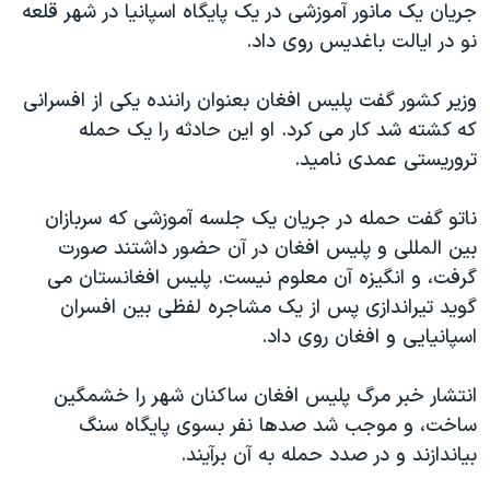
جریان یک مانور آموزشی در یک پایگاه اسپانیا در شهر قلعه
دنبال کنید
مستندها
فرهنگ و زندگی
نو در ایالت باغدیس روی داد.
حقوق شهروندی
انتخابات ریاست جمهوری آمریکا ۲۰۲۴
وزیر کشور گفت پلیس افغان بعنوان راننده یکی از افسرانی
اقتصادی
حمله جمهوری اسلامی به اسرائیل
که کشته شد کار می کرد. او این حادثه را یک حمله
رمز مهسا
علم و فناوری
تروریستی عمدی نامید.
زبانهای مختلف
اسرائیل در جنگ
ورزش زنان در ایران
ناتو گفت حمله در جریان یک جلسه آموزشی که سربازان
گالری عکس
اعتراضات زن، زندگی، آزادی
بین المللی و پلیس افغان در آن حضور داشتند صورت
آرشیو پخش زنده
مجموعه مستندهای دادخواهی
گرفت، و انگیزه آن معلوم نیست. پلیس افغانستان می
تریبونال مردمی آبان ۹۸
گوید تیراندازی پس از یک مشاجره لفظی بین افسران
اسپانیایی و افغان روی داد.
دادگاه حمید نوری
چهل سال گروگان‌گیری
انتشار خبر مرگ پلیس افغان ساکنان شهر را خشمگین
قانون شفافیت دارائی کادر رهبری ایران
ساخت، و موجب شد صدها نفر بسوی پایگاه سنگ
بیاندازند و در صدد حمله به آن برآیند.
اعتراضات مردمی آبان ۹۸