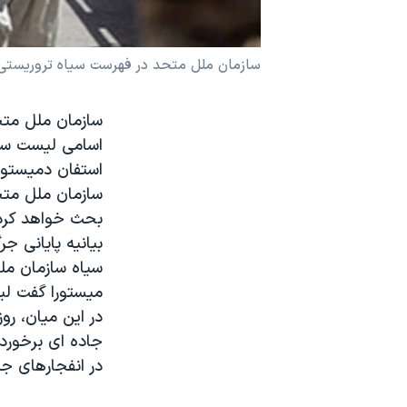
نرگس محمدی برنده جایزه نوبل صلح
همایش محافظه‌کاران آمریکا «سی‌پک»
سازمان ملل متحد در فهرست سیاه تروریستی 
صفحه‌های ویژه
سازمان ملل متح
سفر پرزیدنت ترامپ به چین
اسامی لیست سیا
استفان دمیستورا
سازمان ملل متحد
بحث خواهد کرد
بیانیه پایانی ج
سیاه سازمان مل
میستورا گفت لی
در این میان، رو
جاده ای برخورد
در انفجارهای جد