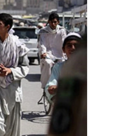
مستندها
فرهنگ و زندگی
حقوق شهروندی
انتخابات ریاست جمهوری آمریکا ۲۰۲۴
اقتصادی
حمله جمهوری اسلامی به اسرائیل
رمز مهسا
علم و فناوری
اسرائیل در جنگ
ورزش زنان در ایران
گالری عکس
اعتراضات زن، زندگی، آزادی
آرشیو پخش زنده
مجموعه مستندهای دادخواهی
تریبونال مردمی آبان ۹۸
دادگاه حمید نوری
چهل سال گروگان‌گیری
قانون شفافیت دارائی کادر رهبری ایران
اعتراضات مردمی آبان ۹۸
اسرائیل در جنگ