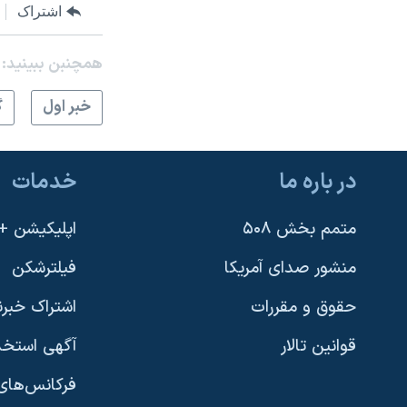
اشتراک
همچنبن ببینید:
خبر اول
گ
در باره ما
خدمات
متمم بخش ۵۰۸
اپلیکیشن +VOA
منشور صدای آمریکا
فیلترشکن
حقوق و مقررات
اشتراک خبرن
قوانین تالار
آگهی استخد
فرکانس‌های 