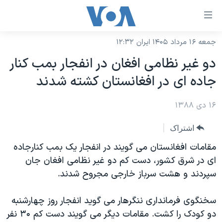
ینکهای
ابل
سترسی
جمعه ۱۶ مرداد ۱۴۰۵ ایران ۱۲:۳۲
خانه
هش
دو غیر نظامی افغان در انفجار بمب کنار
نسخه سبک وب‌سایت
ه
جاده ای در افغانستان کشته شدند
حتوای
موضوع ها
صلی
۱۶ دی ۱۳۸۸
برنامه های تلویزیونی
ایران
هش
جدول برنامه ها
ه
آمریکا
اشتراک
فحه
صفحه‌های ویژه
جهان
مقامات افغانستان می گویند در انفجار یک بمب کنارجاده
صلی
فرکانس‌های صدای آمریکا
ای در شرق کشور، دست کم دو غیر نظامی افغان جان
ورزشی
جام جهانی ۲۰۲۶
هش
سپردند و هشت سرباز خارجی مجروح شدند.
پخش رادیویی
ه
گزیده‌ها
عملیات خشم حماسی
ستجو
۲۵۰سالگی آمریکا
ویژه برنامه‌ها
سخنگوی فرمانداری ننگرهار می گوید انفجار روز چهارشنبه
یادگیری زبان انگلیسی
دو کودک را کشت. مقامات دیگر می گویند دست کم ۳۰ نفر
ویدیوها
بایگانی برنامه‌های تلویزیونی