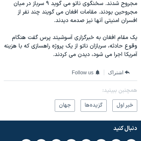
مجروح شدند. سخنگوی ناتو می گوید ۹ سرباز در میان
دنبال کنید
مستندها
فرهنگ و زندگی
مجروحین بودند. مقامات افغان می گویند چند نفر از
حقوق شهروندی
انتخابات ریاست جمهوری آمریکا ۲۰۲۴
افسران امنیتی آنها نیز صدمه دیدند.
اقتصادی
حمله جمهوری اسلامی به اسرائیل
یک مقام افغان به خبرگزاری آسوشیتد پرس گفت هنگام
رمز مهسا
علم و فناوری
وقوع حادثه، سربازان ناتو از یک پروژه راهسازی که با هزینه
زبانهای مختلف
اسرائیل در جنگ
ورزش زنان در ایران
آمریکا اجرا می شود، دیدن می کردند.
گالری عکس
اعتراضات زن، زندگی، آزادی
اشتراک
Follow us
آرشیو پخش زنده
مجموعه مستندهای دادخواهی
تریبونال مردمی آبان ۹۸
همچنبن ببینید:
دادگاه حمید نوری
خبر اول
گزيده‌ها
جهان
چهل سال گروگان‌گیری
قانون شفافیت دارائی کادر رهبری ایران
دنبال کنید
اعتراضات مردمی آبان ۹۸