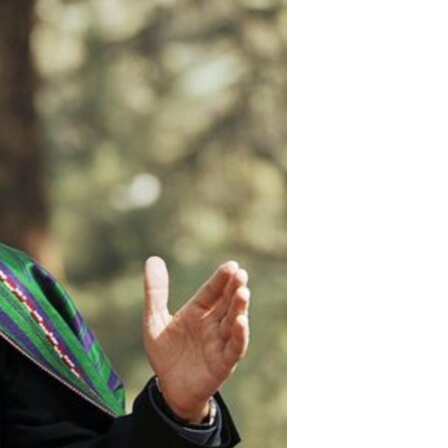
مستندها
فرهنگ و زندگی
حقوق شهروندی
انتخابات ریاست جمهوری آمریکا ۲۰۲۴
اقتصادی
حمله جمهوری اسلامی به اسرائیل
رمز مهسا
علم و فناوری
اسرائیل در جنگ
ورزش زنان در ایران
گالری عکس
اعتراضات زن، زندگی، آزادی
آرشیو پخش زنده
مجموعه مستندهای دادخواهی
تریبونال مردمی آبان ۹۸
دادگاه حمید نوری
چهل سال گروگان‌گیری
قانون شفافیت دارائی کادر رهبری ایران
اعتراضات مردمی آبان ۹۸
اسرائیل در جنگ