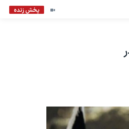
پخش زنده
ر