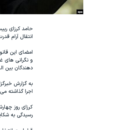
نرگس محمدی برنده جایزه نوبل صلح
همایش محافظه‌کاران آمریکا «سی‌پک»
حامد کرزای ریی
صفحه‌های ویژه
انتقال آرام قدر
سفر پرزیدنت ترامپ به چین
امضای این قانو
و نگرانی های غر
دهندگان بین ال
به گزارش خبرگز
اجرا گذاشته می
کرزای روز چهارش
رسیدگی به شکای