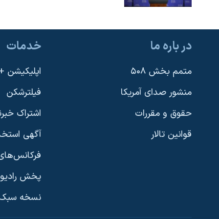
در باره ما
خدمات
متمم بخش ۵۰۸
اپلیکیشن +VOA
منشور صدای آمریکا
فیلترشکن
حقوق و مقررات
اشتراک خبرن
قوانین تالار
آگهی استخد
فرکانس‌های 
پخش رادیو
یادگیری زبان انگلیسی
نسخه سبک 