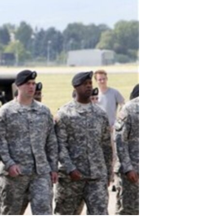
مستندها
فرهنگ و زندگی
حقوق شهروندی
انتخابات ریاست جمهوری آمریکا ۲۰۲۴
اقتصادی
حمله جمهوری اسلامی به اسرائیل
رمز مهسا
علم و فناوری
اسرائیل در جنگ
ورزش زنان در ایران
گالری عکس
اعتراضات زن، زندگی، آزادی
آرشیو پخش زنده
مجموعه مستندهای دادخواهی
تریبونال مردمی آبان ۹۸
دادگاه حمید نوری
چهل سال گروگان‌گیری
قانون شفافیت دارائی کادر رهبری ایران
اعتراضات مردمی آبان ۹۸
اسرائیل در جنگ