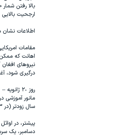
بالا رفتن شمار
ارجحیت بالایی 
اطلاعات نشان می ده
مقامات امریکای
اهانت که ممکن 
نیروهای افغان 
درگیری شود، آغاز
مانور آموزشی در
سال زودتر (در ٢٠١٣) از افغانستان خارج خواهد کرد.
پیشتر، در اوائل
دسامبر، یک سربا