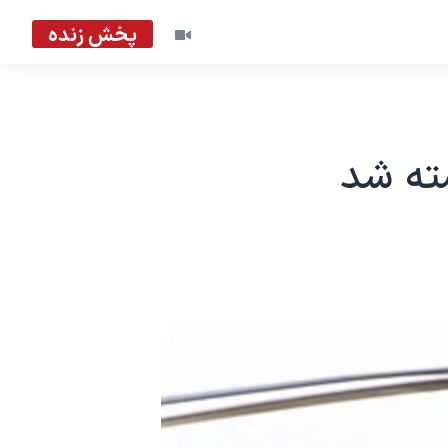
پخش زنده
شته شد