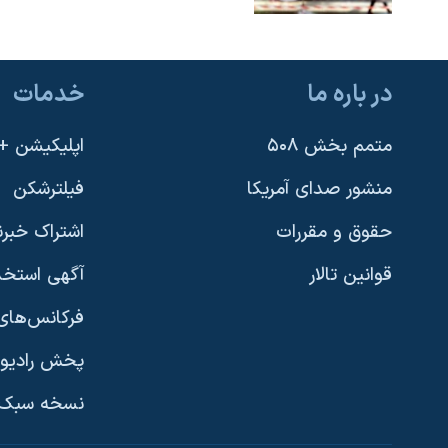
در باره ما
خدمات
متمم بخش ۵۰۸
اپلیکیشن +VOA
منشور صدای آمریکا
فیلترشکن
حقوق و مقررات
اشتراک خبرن
قوانین تالار
آگهی استخد
فرکانس‌های 
پخش رادیو
یادگیری زبان انگلیسی
نسخه سبک 