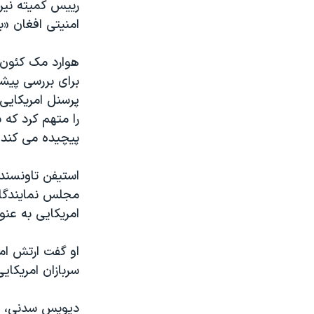
رییس کمیته نیر
امنیتی افغان 
هوارد مک کئون، 
برای بررسی پیشی
پرسنل امریکایی
را متهم کرد که 
پیچیده می کند.
استیفن تاونسند
مجلس نمایندگان،
امریکایی به عنو
او گفت ارتش امر
سربازان امریکایی
دیویس سدنی، مع