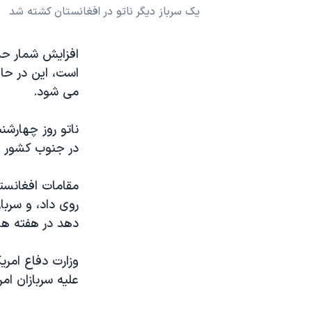
یک سرباز دیگر ناتو در افغانستان کشته شد
نرگس محمدی برنده جایزه نوبل صلح
همایش محافظه‌کاران آمریکا «سی‌پک»
افزایش شمار حمل
صفحه‌های ویژه
است، این در حال
می شود.
سفر پرزیدنت ترامپ به چین
ناتو روز چهارشن
در جنوب کشور ه
مقامات افغانستا
روی داد، و سربا
دهد در هفته ها
علیه سربازان امریکایی صورت 