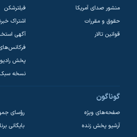
منشور صدای آمریکا
فیلترشکن
حقوق و مقررات
اشتراک خبرن
قوانین تالار
آگهی استخد
فرکانس‌های 
پخش رادیو
یادگیری زبان انگلیسی
نسخه سبک 
دنبال کنید
گوناگون
صفحه‌های ویژه
رؤسای جمهو
آرشیو پخش زنده
بایگانی برن
زبانهای مختلف