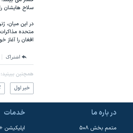
سلاح هایشان را 
در این میان، ژن
متحده مذاکرات م
افغان را آغاز خو
اشتراک
همچنبن ببینید:
خبر اول
گ
در باره ما
خدمات
متمم بخش ۵۰۸
اپلیکیشن +VOA