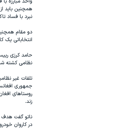
واحد مبارزه با 
مستندها
فرهنگ و زندگی
همچنین باید از 
حقوق شهروندی
انتخابات ریاست جمهوری آمریکا ۲۰۲۴
نبرد با فساد تا
اقتصادی
حمله جمهوری اسلامی به اسرائیل
رمز مهسا
علم و فناوری
انتخاباتی یک کا
اسرائیل در جنگ
ورزش زنان در ایران
گالری عکس
اعتراضات زن، زندگی، آزادی
نظامی کشته شد
آرشیو پخش زنده
مجموعه مستندهای دادخواهی
تریبونال مردمی آبان ۹۸
تلفات غیر نظام
دادگاه حمید نوری
جمهوری افغانست
روستاهای افغان
چهل سال گروگان‌گیری
زند.
قانون شفافیت دارائی کادر رهبری ایران
اعتراضات مردمی آبان ۹۸
ناتو گفت هدف ح
اسرائیل در جنگ