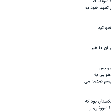
 شوند، اما
ر تعهد خود به
یک حمله هوایی ناتو که حامد کرزی می گوید در آن ۱۰ عضو تیم
حامد کرزی رییس جمهوری افغانستان یک حمله هوایی ناتو را که به گفته او در آن ۱۰ غیر
ی رییس
هوایی به
وریسم صدمه می
کستان بود که
در کاروان خودروهایی در ناحیه «روشتاک» سفر می کرد. ناتو می گوید بالغ به ۱۲ شورشی، از