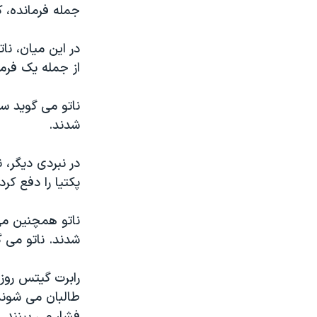
جمله فرمانده، 
نرگس محمدی برنده جایزه نوبل صلح
همایش محافظه‌کاران آمریکا «سی‌پک»
از جمله یک فرم
صفحه‌های ویژه
سفر پرزیدنت ترامپ به چین
ناتو می گوید س
شدند.
در نبردی دیگر، 
پکتیا را دفع کردند، و ۲۰ شورش
ناتو همچنین می
شدند. ناتو می گ
رابرت گیتس روز 
طالبان می شوند 
فشار می بینند.