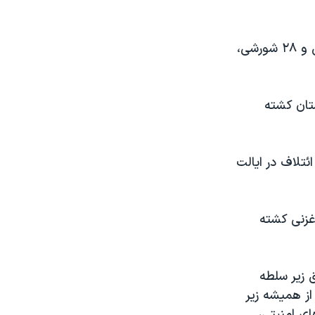
در این میان، ناتو می گوید در جدید ترین نبرد در افغانستان، دو سرباز آمریکایی و ۲۸ شورشی،
تان کشته
ئتلاف در ایالت
غزنی کشته
 زیر سلطه
از همیشه زیر
ی امنیتی،