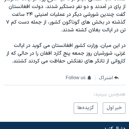
اسرائیل در جنگ
از پای در آمدند و دو نفر دستگیر شدند. دولت افغانستان
نرگس محمدی برنده جایزه نوبل صلح
گفت چندین شورشی دیگر در عملیات امنیتی ۲۴ ساعت
گذشته در بخش های گوناگون کشور، از جمله دست کم ۷
همایش محافظه‌کاران آمریکا «سی‌پک»
تن در ایالت بغلان کشته شدند.
صفحه‌های ویژه
سفر پرزیدنت ترامپ به چین
در این میان، وزارت کشور افغانستان می گوید در ایالت
غزنی، شورشیان روز جمعه پنج گارد افغان را در حالی که از
کاروانی از تانکر های نفتکش حفاظت می کردند کشتند.
اشتراک
Follow us
همچنبن ببینید:
خبر اول
گزيده‌ها