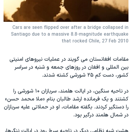
دنبال کنید
مستندها
فرهنگ و زندگی
حقوق شهروندی
انتخابات ریاست جمهوری آمریکا ۲۰۲۴
Cars are seen flipped over after a bridge collapsed in
اقتصادی
حمله جمهوری اسلامی به اسرائیل
Santiago due to a massive 8.8-magnitude earthquake
رمز مهسا
علم و فناوری
that rocked Chile, 27 Feb 2010
زبانهای مختلف
اسرائیل در جنگ
ورزش زنان در ایران
مقامات افغانستان می گویند در عملیات نیروهای امنیتی
گالری عکس
اعتراضات زن، زندگی، آزادی
بین المللی و افغان در روزهای جمعه و شنبه در سراسر
آرشیو پخش زنده
مجموعه مستندهای دادخواهی
کشور، دست کم ۲۵ شورشی کشته شدند.
تریبونال مردمی آبان ۹۸
در ناحیه سنگین، در ایالت هلمند، سربازان ۱۰ شورشی را
دادگاه حمید نوری
کشتند و یک فرمانده ارشد طالبان بنام «ملا محمد حسن»
چهل سال گروگان‌گیری
را دستگیر کردند. بگفته مقامات، او در حملاتی علیه سربازان
قانون شفافیت دارائی کادر رهبری ایران
در شمال هلمند درگیر بود.
اعتراضات مردمی آبان ۹۸
هشت شبه نظامی دیگر در ناحیه سرخ رود در ایالت ننگرهار