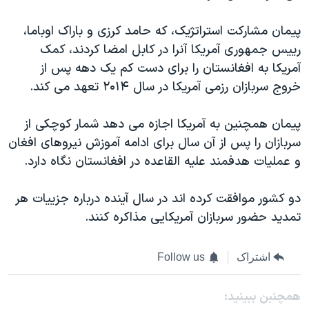
اسرائیل در جنگ
نرگس محمدی برنده جایزه نوبل صلح
پیمان مشارکت استراتژیک، که حامد کرزی و باراک اوباما،
رييس جمهوری آمريکا آنرا در کابل امضا کردند، کمک
همایش محافظه‌کاران آمریکا «سی‌پک»
آمریکا به افغانستان را برای دست کم یک دهه پس از
صفحه‌های ویژه
خروج سربازان رزمی آمریکا در سال ۲۰۱۴ تعهد می کند.
سفر پرزیدنت ترامپ به چین
پیمان همچنین به آمریکا اجازه می دهد شمار کوچکی از
سربازان را پس از آن سال برای ادامه آموزش نیروهای افغان
و عملیات هدفمند علیه القاعده در افغانستان نگاه دارد.
دو کشور موافقت کرده اند در سال آینده درباره جزییات هر
تمدید حضور سربازان آمریکایی مذاکره کنند.
اشتراک
Follow us
همچنبن ببینید: