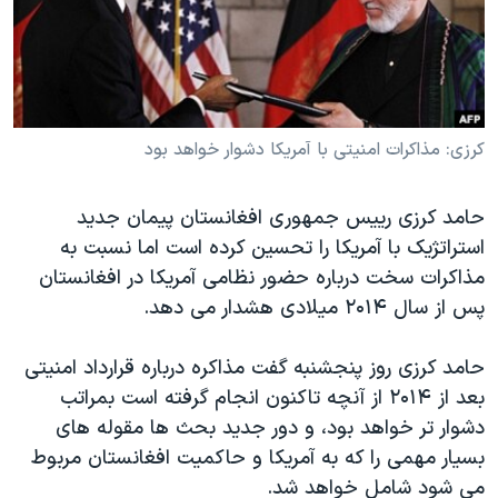
دنبال کنید
مستندها
فرهنگ و زندگی
حقوق شهروندی
انتخابات ریاست جمهوری آمریکا ۲۰۲۴
اقتصادی
حمله جمهوری اسلامی به اسرائیل
رمز مهسا
علم و فناوری
کرزی: مذاکرات امنیتی با آمریکا دشوار خواهد بود
زبانهای مختلف
اسرائیل در جنگ
ورزش زنان در ایران
حامد کرزی رییس جمهوری افغانستان پیمان جدید
گالری عکس
اعتراضات زن، زندگی، آزادی
استراتژیک با آمریکا را تحسین کرده است اما نسبت به
آرشیو پخش زنده
مجموعه مستندهای دادخواهی
مذاکرات سخت درباره حضور نظامی آمریکا در افغانستان
تریبونال مردمی آبان ۹۸
پس از سال ۲۰۱۴ ميلادی هشدار می دهد.
دادگاه حمید نوری
حامد کرزی روز پنجشنبه گفت مذاکره درباره قرارداد امنیتی
چهل سال گروگان‌گیری
بعد از ۲۰۱۴ از آنچه تاکنون انجام گرفته است بمراتب
قانون شفافیت دارائی کادر رهبری ایران
دشوار تر خواهد بود، و دور جدید بحث ها مقوله های
بسیار مهمی را که به آمریکا و حاکمیت افغانستان مربوط
اعتراضات مردمی آبان ۹۸
می شود شامل خواهد شد.