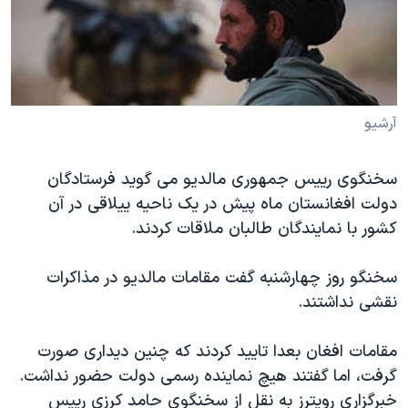
دنبال کنید
مستندها
فرهنگ و زندگی
حقوق شهروندی
انتخابات ریاست جمهوری آمریکا ۲۰۲۴
اقتصادی
حمله جمهوری اسلامی به اسرائیل
رمز مهسا
علم و فناوری
آرشیو
زبانهای مختلف
اسرائیل در جنگ
ورزش زنان در ایران
سخنگوی رییس جمهوری مالدیو می گوید فرستادگان
گالری عکس
اعتراضات زن، زندگی، آزادی
دولت افغانستان ماه پیش در یک ناحیه ییلاقی در آن
آرشیو پخش زنده
مجموعه مستندهای دادخواهی
کشور با نمایندگان طالبان ملاقات کردند.
تریبونال مردمی آبان ۹۸
سخنگو روز چهارشنبه گفت مقامات مالدیو در مذاکرات
دادگاه حمید نوری
نقشی نداشتند.
چهل سال گروگان‌گیری
قانون شفافیت دارائی کادر رهبری ایران
مقامات افغان بعدا تایید کردند که چنین دیداری صورت
گرفت، اما گفتند هیچ نماینده رسمی دولت حضور نداشت.
اعتراضات مردمی آبان ۹۸
خبرگزاری رویترز به نقل از سخنگوی حامد کرزی رییس