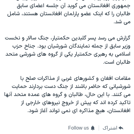
اسرائیل در جنگ
جمهوری افغانستان می گوید آن جلسه اعضای سابق
نرگس محمدی برنده جایزه نوبل صلح
طالبان را که اینک عضو پارلمان افغانستان هستند، شامل
می شد.
همایش محافظه‌کاران آمریکا «سی‌پک»
صفحه‌های ویژه
گزارش می رسد پسر گلبدین حکمتیار، جنگ سالار و نخست
سفر پرزیدنت ترامپ به چین
وزیر سابق از جمله نمایندگان شورشیان بود. جناح حزب
اسلامی به رهبری حکمتیار یکی از گروه های شورشی متحد
طالبان است.
مقامات افغان و کشورهای غربی از مذاکرات صلح با
شورشیانی که حاضر باشند از جنگ دست بردارند حمایت
می کنند. با این حال، طالبان و گروه های عمده متحد آنها
تاکید کرده اند که پیش از خروج نیروهای خارجی از
افغانستان، هیچ مذاکره ای نمی تواند آغاز شود.
اشتراک
Follow us