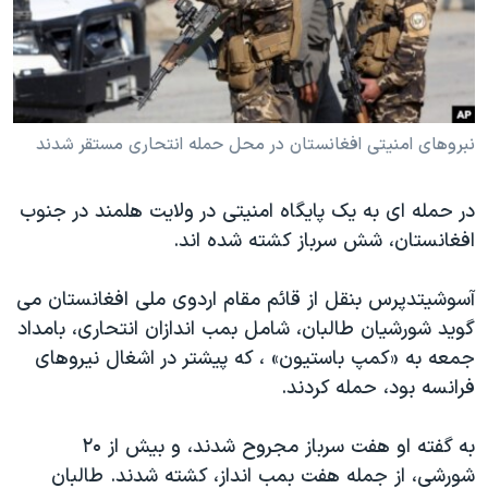
دنبال کنید
مستندها
فرهنگ و زندگی
حقوق شهروندی
انتخابات ریاست جمهوری آمریکا ۲۰۲۴
اقتصادی
حمله جمهوری اسلامی به اسرائیل
رمز مهسا
علم و فناوری
نبروهای امنیتی افغانستان در محل حمله انتحاری مستقر شدند
زبانهای مختلف
اسرائیل در جنگ
ورزش زنان در ایران
در حمله ای به یک پایگاه امنیتی در ولایت هلمند در جنوب
گالری عکس
اعتراضات زن، زندگی، آزادی
افغانستان، شش سرباز کشته شده اند.
آرشیو پخش زنده
مجموعه مستندهای دادخواهی
آسوشیتدپرس بنقل از قائم مقام اردوی ملی افغانستان می
تریبونال مردمی آبان ۹۸
گوید شورشیان طالبان، شامل بمب اندازان انتحاری، بامداد
دادگاه حمید نوری
جمعه به «کمپ باستیون» ، که پیشتر در اشغال نیروهای
چهل سال گروگان‌گیری
فرانسه بود، حمله کردند.
قانون شفافیت دارائی کادر رهبری ایران
به گفته او هفت سرباز مجروح شدند، و بیش از ۲۰
اعتراضات مردمی آبان ۹۸
شورشی، از جمله هفت بمب انداز، کشته شدند. طالبان