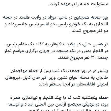
اسرائیل در جنگ
مسئولیت حمله را بر عهده گرفت.
نرگس محمدی برنده جایزه نوبل صلح
روز جمعه همچنین در ناحیه نوزاد در ولایت هلمند در حمله
همایش محافظه‌کاران آمریکا «سی‌پک»
انتحاری به یک خودرو پلیس، دو افسر پلیس جانسپردند و
صفحه‌های ویژه
دو نفر مجروح شدند.
سفر پرزیدنت ترامپ به چین
در همین حال، در ولایت ننگرهار، به گفته یک مقام پلیس،
در انفجار بمبی در یک مسجد در جریان برگزاری مراسم نماز
جمعه ۳۱ نفر مجروح شدند.
پیشتر در در روز جمعه، یک شب پس از حمله مهاجمان
طالبان به محله اعیان نشین وزیر اکبر خان کابل، نیروهای
امنیتی افغانستان در آنجا مستقر شدند.
حمله پنجشنبه شب که با چند انفجار و تیراندازی همراه
بود، در نزدیکی مجتمع آژانس بین المللی امداد و توسعه