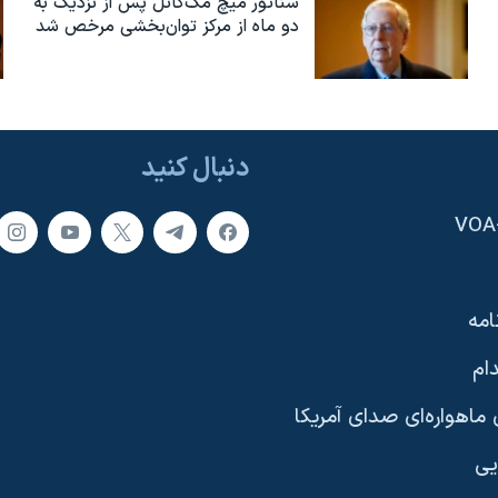
سناتور میچ مک‌کانل پس از نزدیک به
دو ماه از مرکز توان‌بخشی مرخص شد
دنبال کنید
امه
ام
ماهواره‌ای صدای آمریکا
یی