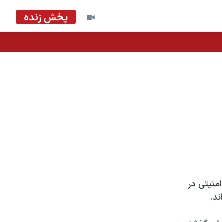
پخش زنده
منیتی در