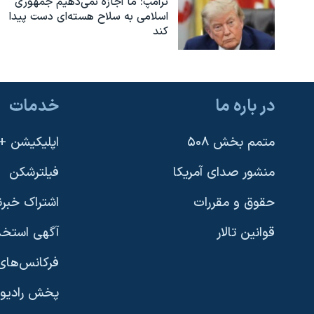
ترامپ: ما اجازه نمی‌دهیم جمهوری
اسلامی به سلاح هسته‌ای دست پیدا
نرگس محمدی برنده جایزه نوبل صلح
کند
همایش محافظه‌کاران آمریکا «سی‌پک»
صفحه‌های ویژه
سفر پرزیدنت ترامپ به چین
در باره ما
خدمات
متمم بخش ۵۰۸
اپلیکیشن +VOA
منشور صدای آمریکا
فیلترشکن
حقوق و مقررات
اشتراک خبرن
قوانین تالار
آگهی استخد
فرکانس‌های 
پخش رادیو