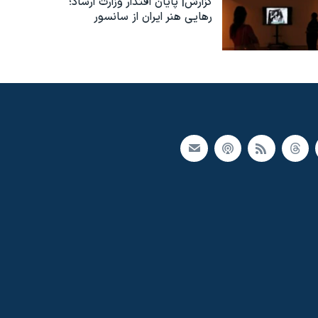
گزارش| پایان اقتدار وزارت ارشاد؛
رهایی هنر ایران از سانسور