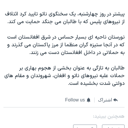
اسرائیل در جنگ
نرگس محمدی برنده جایزه نوبل صلح
پیشتر در روز چهارشنبه، یک سخنگوی ناتو تایید کرد ائتلاف
از نیروهای پلیس که با طالبان می جنگد حمایت می کند.
همایش محافظه‌کاران آمریکا «سی‌پک»
صفحه‌های ویژه
نورستان ناحیه ای بسیار حساس در شرق افغانستان است
سفر پرزیدنت ترامپ به چین
که در آنجا ستیزه گران منظما از مرز پاکستان می گذرند و
به حملاتی در داخل افغانستان دست می زنند.
طالبان به تازگی به عنوان بخشی از هجوم بهاری بر
حملات علیه نیروهای ناتو و افغان، شهروندان و مقام های
دولتی شدت بخشیده است.
اشتراک
Follow us
همچنبن ببینید: