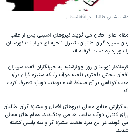
دنبال کنید
مستندها
فرهنگ و زندگی
عقب نشینی طالبان در افغانستان
حقوق شهروندی
انتخابات ریاست جمهوری آمریکا ۲۰۲۴
اقتصادی
حمله جمهوری اسلامی به اسرائیل
مقام های افغان می گویند نیروهای امنیتی پس از عقب
رمز مهسا
علم و فناوری
زدن ستیزه گران طالبان، کنترل ناحیه ای در ایالت نورستان
زبانهای مختلف
اسرائیل در جنگ
ورزش زنان در ایران
را دوباره به دست گرفته اند.
گالری عکس
اعتراضات زن، زندگی، آزادی
فرماندار نورستان روز چهارشنبه به خبرنگاران گفت سربازان
آرشیو پخش زنده
مجموعه مستندهای دادخواهی
افغان بخش باختری ناحیه دوآب را، که ستیزه گران برای
تریبونال مردمی آبان ۹۸
مدت کوتاهی بر آن مسلط شده بودند، دوباره تصرف کرده
اند.
دادگاه حمید نوری
چهل سال گروگان‌گیری
به گزارش منابع محلی نیروهای افغان و ستیزه گران طالبان
قانون شفافیت دارائی کادر رهبری ایران
برای کنترل دوآب ساعت ها می جنگیدند. مقام های محلی
می گویند در این نبرد هشت ستیزه گر و سه پلیس کشته
اعتراضات مردمی آبان ۹۸
شدند.