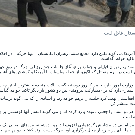
انستان قائل است
مریکا می گوید یقین دارد مجمع سنتی رهبران افغانستان – لویا جرگه – در اجل
تاکید خواهد گذاشت.
ار سیاستمدار، رهبران قبایلی و جوامع برای آغاز جلسات چند روز لویا جرگه در روز چ
ر است در باره مسائل گوناگون، از جمله مناسبات با آمریکا و کوشش های آشتی
زارت امور خارجه آمریکا روز دوشنبه گفت ایالات متحده «بیشترین احترام» را
بسیار» دارد که بر «مشارکت نیرومند» بین دو کشور بار دیگر تاکید خواهد گذاش
افغانستان تهدید کرد جلسه را برهم خواهد زد، و اسنادی را که می گوید ترتیبات 
ست منتشر کرد.
 هر دو اسناد را جعلی نامیده و رد کرده اند و می گویند انتشار آنها کوششی ب
گه است.
بیر امنیتی در پیشاپیش گردهمایی افزوده اند. روز دوشنبه، نیروهای امنیتی یک ب
حمله ای در خارج از محل برگزاری لویا جرگه دست برند کشتند. دو مهاجم احت