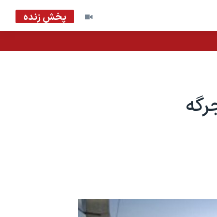
پخش زنده
جرگه