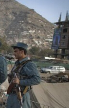
مستندها
فرهنگ و زندگی
حقوق شهروندی
انتخابات ریاست جمهوری آمریکا ۲۰۲۴
اقتصادی
حمله جمهوری اسلامی به اسرائیل
رمز مهسا
علم و فناوری
اسرائیل در جنگ
ورزش زنان در ایران
گالری عکس
اعتراضات زن، زندگی، آزادی
آرشیو پخش زنده
مجموعه مستندهای دادخواهی
تریبونال مردمی آبان ۹۸
دادگاه حمید نوری
چهل سال گروگان‌گیری
قانون شفافیت دارائی کادر رهبری ایران
اعتراضات مردمی آبان ۹۸
اسرائیل در جنگ