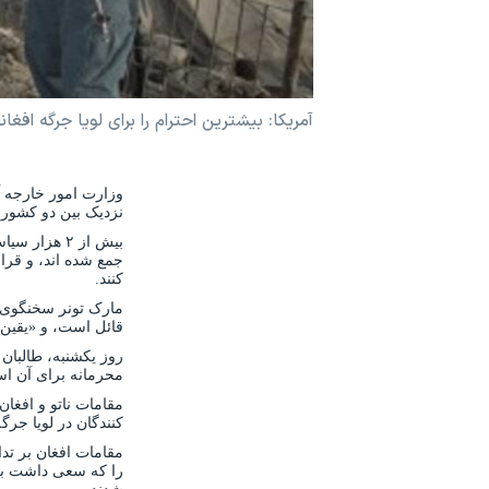
نرگس محمدی برنده جایزه نوبل صلح
همایش محافظه‌کاران آمریکا «سی‌پک»
صفحه‌های ویژه
آمریکا: بیشترین احترام را برای لویا جرگه افغ
سفر پرزیدنت ترامپ به چین
وزارت امور خارجه آ
نزدیک بین دو کشور 
بیش از ۲ هز
جمع شده اند، و قرا
کنند.
مارک تونر سخنگوی و
قائل است، و «یقین 
روز یکشنبه، طالبان 
محرمانه برای آن ا
مقامات ناتو و افغان
کنندگان در لویا جر
مقامات افغان بر تدا
را که سعی داشت به 