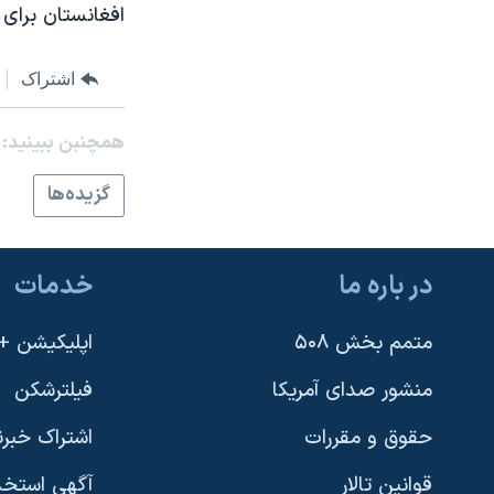
افغانستان برای
نرگس محمدی برنده جایزه نوبل صلح
همایش محافظه‌کاران آمریکا «سی‌پک»
اشتراک
صفحه‌های ویژه
همچنبن ببینید:
سفر پرزیدنت ترامپ به چین
گزيده‌ها
در باره ما
خدمات
متمم بخش ۵۰۸
اپلیکیشن +VOA
منشور صدای آمریکا
فیلترشکن
حقوق و مقررات
اشتراک خبرن
قوانین تالار
آگهی استخد