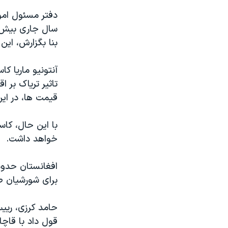
مستندها
فرهنگ و زندگی
دفتر مسئول امو
حقوق شهروندی
انتخابات ریاست جمهوری آمریکا ۲۰۲۴
اقتصادی
حمله جمهوری اسلامی به اسرائیل
بنا بگزارش، ای
رمز مهسا
علم و فناوری
آنتونیو ماریا کا
اسرائیل در جنگ
ورزش زنان در ایران
تاثیر تریاک بر 
گالری عکس
اعتراضات زن، زندگی، آزادی
قیمت ها، در ا
آرشیو پخش زنده
مجموعه مستندهای دادخواهی
با این حال، کا
تریبونال مردمی آبان ۹۸
خواهد داشت.
دادگاه حمید نوری
چهل سال گروگان‌گیری
برای شورشیان ط
قانون شفافیت دارائی کادر رهبری ایران
اعتراضات مردمی آبان ۹۸
حامد کرزی، ریی
قول داد با قاچا
اسرائیل در جنگ