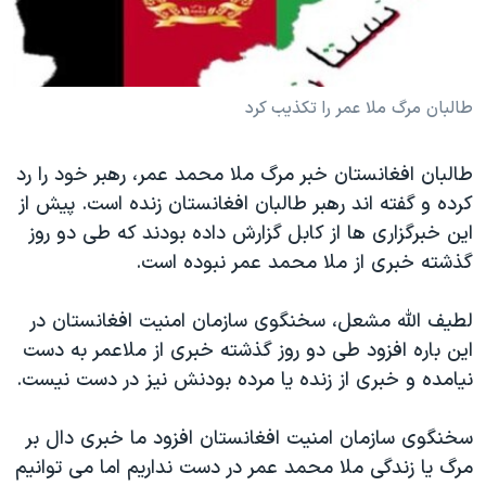
دنبال کنید
مستندها
فرهنگ و زندگی
حقوق شهروندی
انتخابات ریاست جمهوری آمریکا ۲۰۲۴
اقتصادی
حمله جمهوری اسلامی به اسرائیل
طالبان مرگ ملا عمر را تکذیب کرد
رمز مهسا
علم و فناوری
زبانهای مختلف
طالبان افغانستان خبر مرگ ملا محمد عمر، رهبر خود را رد
اسرائیل در جنگ
ورزش زنان در ایران
کرده و گفته اند رهبر طالبان افغانستان زنده است. پیش از
گالری عکس
اعتراضات زن، زندگی، آزادی
این خبرگزاری ها از کابل گزارش داده بودند که طی دو روز
آرشیو پخش زنده
مجموعه مستندهای دادخواهی
گذشته خبری از ملا محمد عمر نبوده است.
تریبونال مردمی آبان ۹۸
لطیف الله مشعل، سخنگوی سازمان امنیت افغانستان در
دادگاه حمید نوری
این باره افزود طی دو روز گذشته خبری از ملاعمر به دست
چهل سال گروگان‌گیری
نیامده و خبری از زنده یا مرده بودنش نیز در دست نیست.
قانون شفافیت دارائی کادر رهبری ایران
سخنگوی سازمان امنیت افغانستان افزود ما خبری دال بر
اعتراضات مردمی آبان ۹۸
مرگ یا زندگی ملا محمد عمر در دست نداریم اما می توانیم