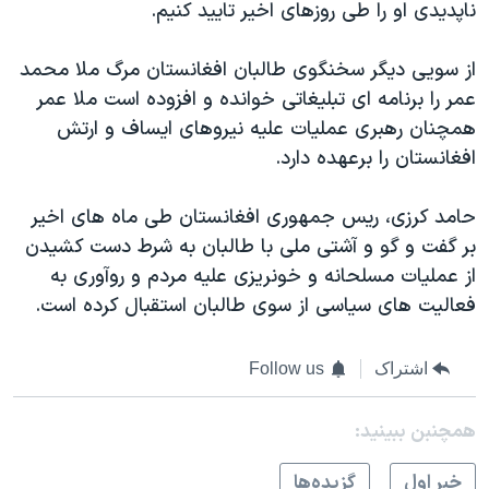
اسرائیل در جنگ
ناپدیدی او را طی روزهای اخیر تایید کنیم.
نرگس محمدی برنده جایزه نوبل صلح
از سویی دیگر سخنگوی طالبان افغانستان مرگ ملا محمد
همایش محافظه‌کاران آمریکا «سی‌پک»
عمر را برنامه ای تبلیغاتی خوانده و افزوده است ملا عمر
صفحه‌های ویژه
همچنان رهبری عملیات علیه نیروهای ایساف و ارتش
افغانستان را برعهده دارد.
سفر پرزیدنت ترامپ به چین
حامد کرزی، ریس جمهوری افغانستان طی ماه های اخیر
بر گفت و گو و آشتی ملی با طالبان به شرط دست کشیدن
از عملیات مسلحانه و خونریزی علیه مردم و روآوری به
فعالیت های سیاسی از سوی طالبان استقبال کرده است.
اشتراک
Follow us
همچنبن ببینید:
خبر اول
گزيده‌ها