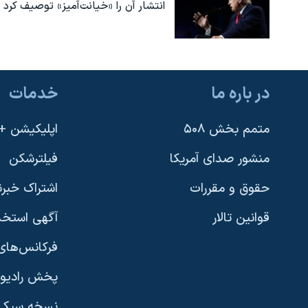
انتشار آن را «خیانت‌آمیز» توصیف کرد
در باره ما
خدمات
متمم بخش ۵۰۸
اپلیکیشن +VOA
منشور صدای آمریکا
فیلترشکن
حقوق و مقررات
اشتراک خبرن
قوانین تالار
آگهی استخد
فرکانس‌های 
پخش رادیو
یادگیری زبان انگلیسی
نسخه سبک 