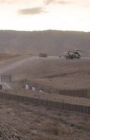
مستندها
فرهنگ و زندگی
حقوق شهروندی
انتخابات ریاست جمهوری آمریکا ۲۰۲۴
اقتصادی
حمله جمهوری اسلامی به اسرائیل
رمز مهسا
علم و فناوری
اسرائیل در جنگ
ورزش زنان در ایران
گالری عکس
اعتراضات زن، زندگی، آزادی
آرشیو پخش زنده
مجموعه مستندهای دادخواهی
تریبونال مردمی آبان ۹۸
دادگاه حمید نوری
چهل سال گروگان‌گیری
قانون شفافیت دارائی کادر رهبری ایران
اعتراضات مردمی آبان ۹۸
اسرائیل در جنگ