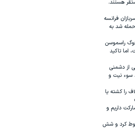
 شرق مستقر هستند.
بازان فرانسه
حمله شد به
فوگ راسموسن
، اما تاکید
ی از دشمنی
 سوء نیت و
ف را کشته یا
رکت داریم و
سقوط کرد و شش