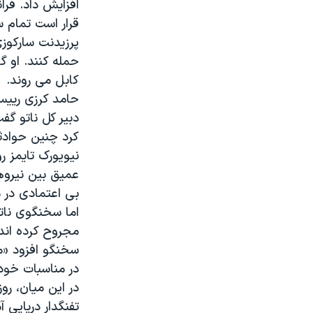
قرار است تمام سربازان رزم
پرزیدنت سارکوزی
حمله کنند. او 
کابل می روند.
حامد کرزی رییس
دبیر کل ناتو گف
کرد چنین حوادث
نیویورک تایمز 
عمیق بین نیروه
بی اعتمادی در 
اما سخنگوی ناتو
مجروح کرده اند 
سخنگو افزود «ما
در مناسبات خود 
در این میان، ر
تفنگدار دریایی 