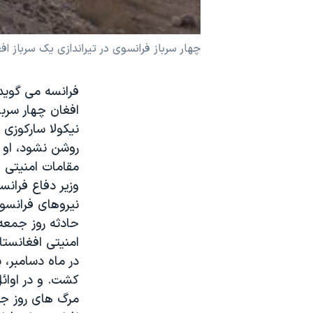
نرگس محمدی برنده جایزه نوبل صلح
همایش محافظه‌کاران آمریکا «سی‌پک»
چهار سرباز فرانسوی در تیراندازی یک سرباز ا
صفحه‌های ویژه
فرانسه می گوید
سفر پرزیدنت ترامپ به چین
افغان چهار سربا
نیکولا سارکوزی
روشن نشود، او خ
مقامات امنیتی افغان 
وزیر دفاع فرانس
نیروهای فرانسو
حادثه روز جمعه
امنیتی افغانستا
در ماه دسامبر، 
کشت. و در اوائل