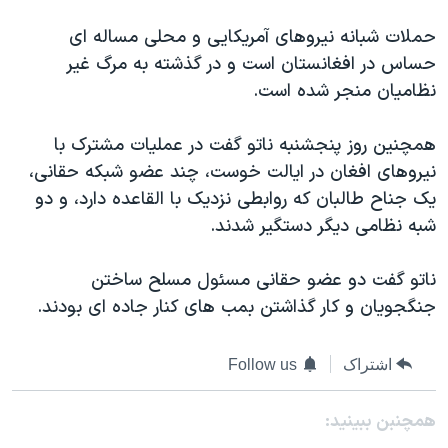
اسرائیل در جنگ
حملات شبانه نیروهای آمریکایی و محلی مساله ای
نرگس محمدی برنده جایزه نوبل صلح
حساس در افغانستان است و در گذشته به مرگ غیر
همایش محافظه‌کاران آمریکا «سی‌پک»
نظامیان منجر شده است.
صفحه‌های ویژه
همچنین روز پنجشنبه ناتو گفت در عملیات مشترک با
سفر پرزیدنت ترامپ به چین
نیروهای افغان در ایالت خوست، چند عضو شبکه حقانی،
یک جناح طالبان که روابطی نزدیک با القاعده دارد، و دو
شبه نظامی دیگر دستگیر شدند.
ناتو گفت دو عضو حقانی مسئول مسلح ساختن
جنگجویان و کار گذاشتن بمب های کنار جاده ای بودند.
اشتراک
Follow us
همچنبن ببینید: