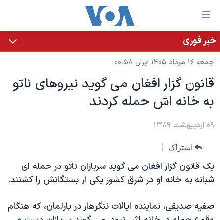
ینکهای
ابل
سترسی
خبر فوری
خانه
هش
جمعه ۱۶ مرداد ۱۴۰۵ ایران ۰۰:۵۸
نسخه سبک وب‌سایت
ه
قانون گزار افغان می گوید نیروهای ناتو
حتوای
موضوع ها
به خانه اش حمله کردند
صلی
برنامه های تلویزیونی
ایران
هش
جدول برنامه ها
ه
۰۹ اردیبهشت ۱۳۸۹
آمریکا
فحه
صفحه‌های ویژه
جهان
اشتراک
صلی
فرکانس‌های صدای آمریکا
ورزشی
جام جهانی ۲۰۲۶
هش
یک قانون گزار افغان می گوید سربازان ناتو در حمله ای
پخش رادیویی
ه
گزیده‌ها
عملیات خشم حماسی
شبانه به خانه او در شرق کشور یکی از بستگانش را کشتند.
ستجو
۲۵۰سالگی آمریکا
ویژه برنامه‌ها
یادگیری زبان انگلیسی
صفیه صدیقی، نماینده ایالات ننگرهار در پارلمان، که هنگام
ویدیوها
بایگانی برنامه‌های تلویزیونی
وقوع حمله در خانه اش نبود، می گوید سربازان دست و