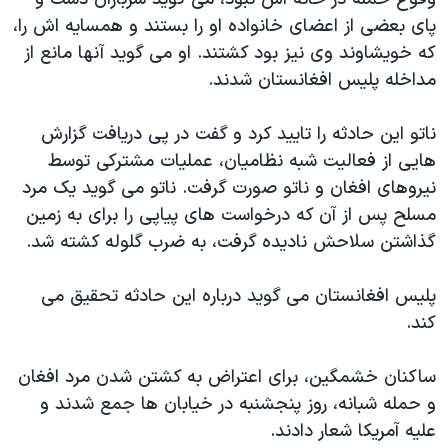
دنبال کنید
مستندها
فرهنگ و زندگی
پای بعضی از اعضای خانواده او را بستند و همسایه اش را،
که خویشاوند وی نیز بود کشتند. او می گوید آنها مانع از
حقوق شهروندی
انتخابات ریاست جمهوری آمریکا ۲۰۲۴
مداخله پلیس افغانستان شدند.
اقتصادی
حمله جمهوری اسلامی به اسرائیل
رمز مهسا
علم و فناوری
ناتو این حادثه را تایید کرد و گفت در پی دریافت گزارش
زبانهای مختلف
هایی از فعالیت شبه نظامیان، عملیات مشترکی توسط
اسرائیل در جنگ
ورزش زنان در ایران
نیروهای افغان و ناتو صورت گرفت. ناتو می گوید یک مرد
گالری عکس
اعتراضات زن، زندگی، آزادی
مسلح پس از آن که درخواست های پیاپی را برای به زمین
آرشیو پخش زنده
مجموعه مستندهای دادخواهی
گذاشتن سلاحش نادیده گرفت، به ضرب گلوله کشته شد.
تریبونال مردمی آبان ۹۸
پلیس افغانستان می گوید درباره این حادثه تحقیق می
دادگاه حمید نوری
کند.
چهل سال گروگان‌گیری
ساکنان خشمگین، برای اعتراض به کشتن شدن مرد افغان
قانون شفافیت دارائی کادر رهبری ایران
و حمله شبانه، روز پنجشنبه در خیابان ها جمع شدند و
اعتراضات مردمی آبان ۹۸
علیه آمریکا شعار دادند.