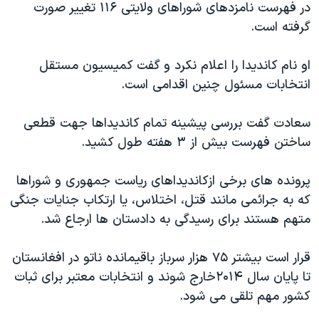
اسرائیل در جنگ
در فهرست نامزدهای شوراهای ولایتی ۱۱۶ تغییر صورت
گرفته است.
نرگس محمدی برنده جایزه نوبل صلح
همایش محافظه‌کاران آمریکا «سی‌پک»
او نام کاندیدا را اعلام نکرد و گفت کمیسیون مستقل
صفحه‌های ویژه
انتخابات مسئول چنین اقدامی است.
سفر پرزیدنت ترامپ به چین
سعادت گفت بررسی پیشینه تمام کاندیداها جهت قطعی
ساختن فهرست بیش از ۳ هفته طول کشید.
پرونده های برخی ازکاندیداهای ریاست جمهوری و شوراها
که به جرائمی مانند قتل، اختلاس، یا ارتکاب جنایات جنگی
متهم هستند برای رسیدگی به دادستان ها ارجاع شد.
قرار است بیشتر ۷۵ هزار سرباز باقیمانده ناتو در افغانستان
تا پایان سال ۲۰۱۴خارج شوند و انتخابات معتبر برای ثبات
کشور مهم تلقی می شود.