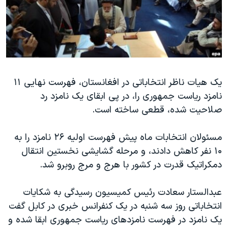
دنبال کنید
مستندها
فرهنگ و زندگی
حقوق شهروندی
انتخابات ریاست جمهوری آمریکا ۲۰۲۴
اقتصادی
حمله جمهوری اسلامی به اسرائیل
رمز مهسا
علم و فناوری
زبانهای مختلف
یک هیات ناظر انتخاباتی در افغانستان، فهرست نهایی ۱۱
اسرائیل در جنگ
ورزش زنان در ایران
نامزد ریاست جمهوری را، در پی ابقای یک نامزد رد
گالری عکس
اعتراضات زن، زندگی، آزادی
صلاحیت شده، قطعی ساخته است.
آرشیو پخش زنده
مجموعه مستندهای دادخواهی
مسئولان انتخابات ماه پیش فهرست اولیه ۲۶ نامزد را به
تریبونال مردمی آبان ۹۸
۱۰ نفر کاهش دادند، و مرحله گشایشی نخستین انتقال
دادگاه حمید نوری
دمکراتیک قدرت در کشور با هرج و مرج روبرو شد.
چهل سال گروگان‌گیری
عبدالستار سعادت رئیس کمیسیون رسیدگی به شکایات
قانون شفافیت دارائی کادر رهبری ایران
انتخاباتی روز سه شنبه در یک کنفرانس خبری در کابل گفت
اعتراضات مردمی آبان ۹۸
یک نامزد در فهرست نامزدهای ریاست جمهوری ابقا شده و