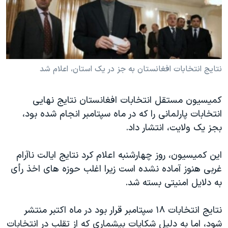
دنبال کنید
مستندها
فرهنگ و زندگی
حقوق شهروندی
انتخابات ریاست جمهوری آمریکا ۲۰۲۴
اقتصادی
حمله جمهوری اسلامی به اسرائیل
رمز مهسا
علم و فناوری
نتایج انتخابات افغانستان به جز در یک استان، اعلام شد
زبانهای مختلف
اسرائیل در جنگ
ورزش زنان در ایران
کمیسیون مستقل انتخابات افغانستان نتایج نهایی
گالری عکس
اعتراضات زن، زندگی، آزادی
انتخابات پارلمانی را که در ماه سپتامبر انجام شده بود،
آرشیو پخش زنده
مجموعه مستندهای دادخواهی
بجز یک ولایت، انتشار داد.
تریبونال مردمی آبان ۹۸
این کمیسیون، روز چهارشنبه اعلام کرد نتایج ایالت ناآرام
دادگاه حمید نوری
غربی هنوز آماده نشده است زیرا اغلب حوزه های اخذ رأی
چهل سال گروگان‌گیری
به دلایل امنیتی بسته شد.
قانون شفافیت دارائی کادر رهبری ایران
نتایج انتخابات ۱۸ سپتامبر قرار بود در ماه اکتبر منتشر
اعتراضات مردمی آبان ۹۸
شود، اما به دلیل شکایات بیشماری که از تقلب در انتخابات