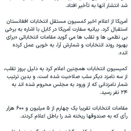
اسرائیل در جنگ
شد انتشار آنها به تأخیر افتاد.
نرگس محمدی برنده جایزه نوبل صلح
آمریکا از اعلام اخیر کمسیون مستقل انتخابات افغانستان
همایش محافظه‌کاران آمریکا «سی‌پک»
استقبال کرد. بیانیه سفارت آمریکا در کابل با اشاره به برخی
صفحه‌های ویژه
بی نظمی ها و تقلب ها می گوید مقامات انتخاباتی «برای
سفر پرزیدنت ترامپ به چین
بهبود روند انتخابات و شمارش آرا، به خوبی عمل کرده
اند».
کمیسیون انتخابات همچنین اعلام کرد به دلیل بروز تقلب،
از سه نامزد دیگر سلب صلاحیت شده است، و بدین ترتیب
شمار نامزدانی که از ورود به مجلس محروم شده اند به
۲۴ نفر رسید.
مقامات انتخابات تقریبا یک چهارم از ۵ میلیون و ۶۰۰ هزار
رأی که به صندوقها ریخته شد را باطل اعلام کردند.