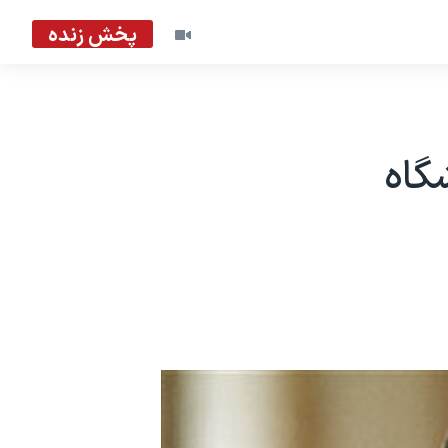
پخش زنده
گاه