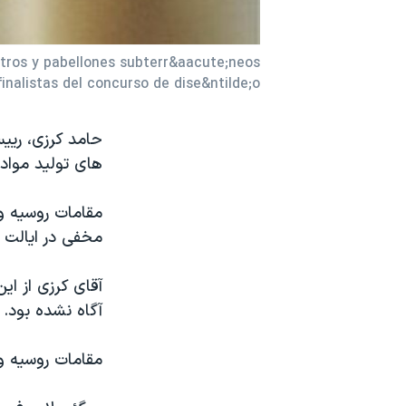
نرگس محمدی برنده جایزه نوبل صلح
همایش محافظه‌کاران آمریکا «سی‌پک»
eatros y pabellones subterr&aacute;neos
nalistas del concurso de dise&ntilde;o.
صفحه‌های ویژه
سفر پرزیدنت ترامپ به چین
حامد کرزی، رییس
های تولید مواد
مقامات روسیه و 
مخفی در ایالت ن
آقای کرزی از ای
آگاه نشده بود.
مقامات روسیه و 