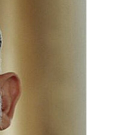
مستندها
فرهنگ و زندگی
حقوق شهروندی
انتخابات ریاست جمهوری آمریکا ۲۰۲۴
اقتصادی
حمله جمهوری اسلامی به اسرائیل
رمز مهسا
علم و فناوری
اسرائیل در جنگ
ورزش زنان در ایران
گالری عکس
اعتراضات زن، زندگی، آزادی
آرشیو پخش زنده
مجموعه مستندهای دادخواهی
تریبونال مردمی آبان ۹۸
دادگاه حمید نوری
چهل سال گروگان‌گیری
قانون شفافیت دارائی کادر رهبری ایران
اعتراضات مردمی آبان ۹۸
اسرائیل در جنگ