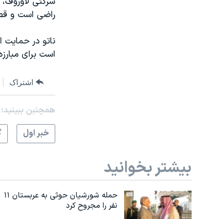
سرگئی لاوروف، و
راضی است و قصد 
ناتو در حمایت ا
است برای مبارزه
اشتراک
همچنبن ببینید:
خبر اول
گ
بیشتر بخوانید
حمله شورشیان حوثی به عربستان ۱۱
نفر را مجروح کرد