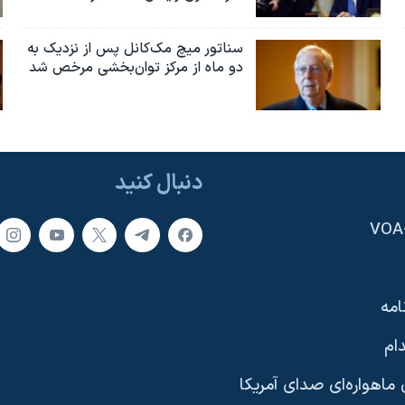
سناتور میچ مک‌کانل پس از نزدیک به
دو ماه از مرکز توان‌بخشی مرخص شد
دنبال کنید
امه
ام
ماهواره‌ای صدای آمریکا