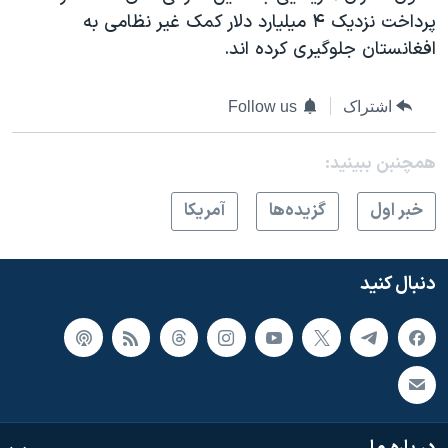
اسرائیل در جنگ
پرداخت نزدیک ۴ میلیارد دلار کمک غیر نظامی به
نرگس محمدی برنده جایزه نوبل صلح
افغانستان جلوگیری کرده اند.
همایش محافظه‌کاران آمریکا «سی‌پک»
اشتراک
Follow us
صفحه‌های ویژه
سفر پرزیدنت ترامپ به چین
همچنبن ببینید:
خبر اول
گزيده‌ها
آمريکا
دنبال کنید