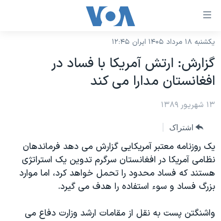
ینکهای
ابل
سترسی
یکشنبه ۱۸ مرداد ۱۴۰۵ ایران ۱۲:۴۵
خانه
هش
گزارش: ارتش آمریکا با فساد در
نسخه سبک وب‌سایت
ه
افغانستان مدارا می کند
حتوای
موضوع ها
صلی
۱۳ شهریور ۱۳۸۹
برنامه های تلویزیونی
ایران
هش
جدول برنامه ها
ه
آمریکا
اشتراک
فحه
صفحه‌های ویژه
جهان
یک روزنامه معتبر آمریکایی گزارش می دهد فرماندهان
صلی
فرکانس‌های صدای آمریکا
نظامی آمریکا در افغانستان سرگرم تدوین یک استراتژی
ورزشی
جام جهانی ۲۰۲۶
هش
هستند که فساد محدود را تحمل خواهد کرد، اما موارد
پخش رادیویی
ه
گزیده‌ها
عملیات خشم حماسی
بزرگ فساد و سوء استفاده را هدف می گیرد.
ستجو
۲۵۰سالگی آمریکا
ویژه برنامه‌ها
یادگیری زبان انگلیسی
واشنگتن پست به نقل از مقامات ارشد وزارت دفاع می
ویدیوها
بایگانی برنامه‌های تلویزیونی