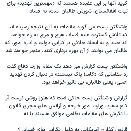
گوید آنها بر این عقیده هستند که «مهمترین تهدید» برای
دنبال کنید
مستندها
فرهنگ و زندگی
ثبات افغانستان، شورش طالبان است، نه فساد.
حقوق شهروندی
انتخابات ریاست جمهوری آمریکا ۲۰۲۴
واشنگتن پست می گوید مقامات به این نتیجه رسیده اند
اقتصادی
حمله جمهوری اسلامی به اسرائیل
که تلاش گسترده علیه فساد، هرج و مرج به راه خواهد
رمز مهسا
علم و فناوری
انداخت، و به ایجاد خلائی در کارآیی دولت و اداره امور، که
زبانهای مختلف
اسرائیل در جنگ
ورزش زنان در ایران
طالبان می توانند از آن بهره برداری کنند، منجر خواهد شد.
گالری عکس
اعتراضات زن، زندگی، آزادی
واشنگتن پست گزارش می دهد یک مقام وزارت دفاع گفت
آرشیو پخش زنده
مجموعه مستندهای دادخواهی
رد مقاماتی که «کاملا پاک نیستند» در دنبال کردن تهدید
تریبونال مردمی آبان ۹۸
اصلی، یعنی طالبان، بی تاثیر خواهد بود.
دادگاه حمید نوری
گزارش واشنگتن پست حاکی است که هنوز روشن نیست آیا
چهل سال گروگان‌گیری
کاخ سفید، وزارت امور خارجه و آژانس های مجری قانون،
قانون شفافیت دارائی کادر رهبری ایران
با نگرش های مقامات نظامی موافق هستند یا نه.
اعتراضات مردمی آبان ۹۸
قانون گذاران آمریکایی به دلیل نگرانی های فساد، از