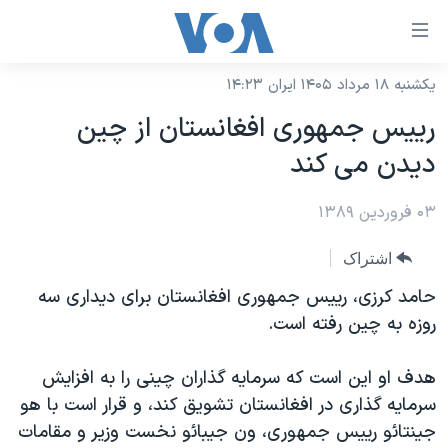
ینکهای
ابل
سترسی
یکشنبه ۱۸ مرداد ۱۴۰۵ ایران ۱۴:۲۳
خانه
هش
رییس جمهوری افغانستان از چین
نسخه سبک وب‌سایت
ه
دیدن می کند
حتوای
موضوع ها
صلی
۰۳ فروردین ۱۳۸۹
برنامه های تلویزیونی
ایران
هش
جدول برنامه ها
ه
آمریکا
اشتراک
فحه
صفحه‌های ویژه
جهان
حامد کرزی، رییس جمهوری افغانستان برای دیداری سه
صلی
فرکانس‌های صدای آمریکا
روزه به چین رفته است.
ورزشی
جام جهانی ۲۰۲۶
هش
پخش رادیویی
ه
گزیده‌ها
عملیات خشم حماسی
هدف او این است که سرمایه گذاران چینی را به افزایش
ستجو
۲۵۰سالگی آمریکا
ویژه برنامه‌ها
سرمایه گذاری در افغانستان تشویق کند، و قرار است با هو
یادگیری زبان انگلیسی
جینتائو رییس جمهوری، ون جیبائو نخست وزیر و مقامات
ویدیوها
بایگانی برنامه‌های تلویزیونی