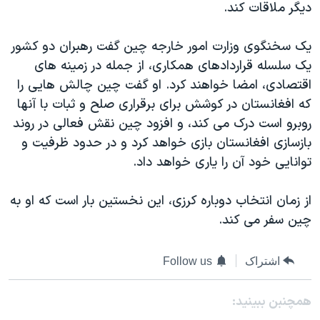
دیگر ملاقات کند.
دنبال کنید
مستندها
فرهنگ و زندگی
حقوق شهروندی
انتخابات ریاست جمهوری آمریکا ۲۰۲۴
یک سخنگوی وزارت امور خارجه چین گفت رهبران دو کشور
یک سلسله قراردادهای همکاری، از جمله در زمینه های
اقتصادی
حمله جمهوری اسلامی به اسرائیل
اقتصادی، امضا خواهند کرد. او گفت چین چالش هایی را
رمز مهسا
علم و فناوری
که افغانستان در کوشش برای برقراری صلح و ثبات با آنها
زبانهای مختلف
اسرائیل در جنگ
ورزش زنان در ایران
روبرو است درک می کند، و افزود چین نقش فعالی در روند
بازسازی افغانستان بازی خواهد کرد و در حدود ظرفیت و
گالری عکس
اعتراضات زن، زندگی، آزادی
توانایی خود آن را یاری خواهد داد.
آرشیو پخش زنده
مجموعه مستندهای دادخواهی
تریبونال مردمی آبان ۹۸
از زمان انتخاب دوباره کرزی، این نخستین بار است که او به
چین سفر می کند.
دادگاه حمید نوری
چهل سال گروگان‌گیری
اشتراک
Follow us
قانون شفافیت دارائی کادر رهبری ایران
اعتراضات مردمی آبان ۹۸
همچنبن ببینید: