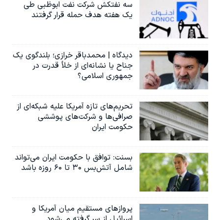
اسرائیل در جنگ
سه نفتکش شرکت نفت ابوظبی طی
یک هفته هدف حمله قرار گرفتند
نرگس محمدی برنده جایزه نوبل صلح
همایش محافظه‌کاران آمریکا «سی‌پک»
دیدگاه | محمدباقر خرازی؛ بلندگوی یک
صفحه‌های ویژه
جناح یا نشانه‌ای از خلأ قدرت در
سفر پرزیدنت ترامپ به چین
جمهوری اسلامی؟
تحریم‌های تازه آمریکا علیه شبکه‌ای از
صرافی‌ها و شرکت‌های پوششی
حکومت ایران
بسنت: توافق با حکومت ایران می‌تواند
شامل آتش‌بس ۳۰ تا ۶۰ روزه باشد
پروازهای مستقیم میان آمریکا و
اسرائیل از سر گرفته می‌شود