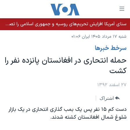
ینکهای
ابل
سترسی
سنای آمریکا افزایش تحریم‌های روسیه و جمهوری اسلامی را تصویب کرد؛ زلنسکی از این اقدام تشکر کرد
خانه
هش
شنبه ۱۷ مرداد ۱۴۰۵ ایران ۰۱:۰۶
نسخه سبک وب‌سایت
ه
سرخط خبرها
حتوای
موضوع ها
صلی
حمله انتحاری در افغانستان پانزده نفر را
برنامه های تلویزیونی
ایران
هش
کشت
جدول برنامه ها
ه
آمریکا
فحه
صفحه‌های ویژه
جهان
۲۷ اسفند ۱۳۹۲
صلی
فرکانس‌های صدای آمریکا
ورزشی
جام جهانی ۲۰۲۶
هش
اشتراک
پخش رادیویی
ه
گزیده‌ها
عملیات خشم حماسی
دست کم ۱۵ نفر پس یک بمب گذاری انتحاری در یک بازار
ستجو
۲۵۰سالگی آمریکا
ویژه برنامه‌ها
شلوغ شمال افغانستان کشته شدند.
یادگیری زبان انگلیسی
ویدیوها
بایگانی برنامه‌های تلویزیونی