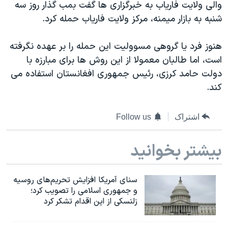
والی ولایت فاریاب به خبرگزاری ها گفت بمب گذار روز سه
دنبال کنید
مستندها
فرهنگ و زندگی
شنبه به بازار میمنه، مرکز ولایت فاریاب حمله کرد.
حقوق شهروندی
انتخابات ریاست جمهوری آمریکا ۲۰۲۴
هنوز فرد یا گروهی مسوولیت این حمله را بر عهده نگرفته
اقتصادی
حمله جمهوری اسلامی به اسرائیل
است، اما طالبان معمولا از این روش ها برای مبارزه با
رمز مهسا
علم و فناوری
دولت حامد کرزی، رئیس جمهوری افغانستان استفاده می
زبانهای مختلف
اسرائیل در جنگ
ورزش زنان در ایران
کند.
گالری عکس
اعتراضات زن، زندگی، آزادی
اشتراک
Follow us
آرشیو پخش زنده
مجموعه مستندهای دادخواهی
تریبونال مردمی آبان ۹۸
بیشتر بخوانید
دادگاه حمید نوری
چهل سال گروگان‌گیری
سنای آمریکا افزایش تحریم‌های روسیه
و جمهوری اسلامی را تصویب کرد؛
قانون شفافیت دارائی کادر رهبری ایران
زلنسکی از این اقدام تشکر کرد
اعتراضات مردمی آبان ۹۸