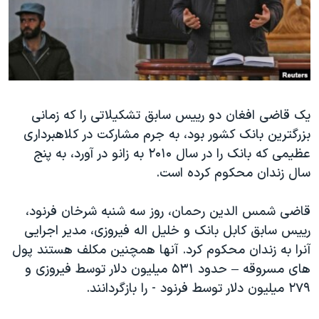
دنبال کنید
مستندها
فرهنگ و زندگی
حقوق شهروندی
انتخابات ریاست جمهوری آمریکا ۲۰۲۴
اقتصادی
حمله جمهوری اسلامی به اسرائیل
رمز مهسا
علم و فناوری
زبانهای مختلف
یک قاضی افغان دو رییس سابق تشکیلاتی را که زمانی
اسرائیل در جنگ
ورزش زنان در ایران
بزرگترین بانک کشور بود، به جرم مشارکت در کلاهبرداری
گالری عکس
اعتراضات زن، زندگی، آزادی
عظیمی که بانک را در سال ۲۰۱۰ به زانو در آورد، به پنج
آرشیو پخش زنده
مجموعه مستندهای دادخواهی
سال زندان محکوم کرده است.
تریبونال مردمی آبان ۹۸
قاضی شمس الدین رحمان، روز سه شنبه شرخان فرنود،
دادگاه حمید نوری
رییس سابق کابل بانک و خلیل اله فیروزی، مدیر اجرایی
چهل سال گروگان‌گیری
آنرا به زندان محکوم کرد. آنها همچنین مکلف هستند پول
های مسروقه – حدود ۵۳۱ میلیون دلار توسط فیروزی و
قانون شفافیت دارائی کادر رهبری ایران
۲۷۹ میلیون دلار توسط فرنود - را بازگردانند.
اعتراضات مردمی آبان ۹۸