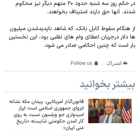
اسرائیل در جنگ
در حکم روز سه شنبه حدود ۲۰ متهم دیگر نیز محکوم
شدند. آنها حق دارند استیناف بخواهند.
نرگس محمدی برنده جایزه نوبل صلح
همایش محافظه‌کاران آمریکا «سی‌پک»
از هنگام سقوط کابل بانک، که شاهد ناپدیدشدن میلیون
صفحه‌های ویژه
ها دلار درجریان اعطای وام های تقلبی بود، این نخستین
بار است که چنین احکامی صادر می شود.
سفر پرزیدنت ترامپ به چین
اشتراک
Follow us
بیشتر بخوانید
قانون‌گذار آمریکایی: پیمان مکه نشانه
انزوای جمهوری اسلامی است؛ ابراز
امیدواری جو ویلسون نسبت به روی
کار آمدن حکومتی شایسته «تاریخ
غنی ایران»