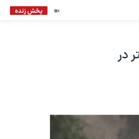
پخش زنده
ر در