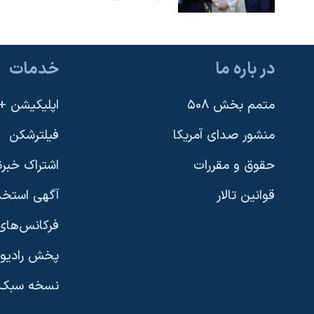
در باره ما
خدمات
متمم بخش ۵۰۸
اپلیکیشن +VOA
منشور صدای آمریکا
فیلترشکن
حقوق و مقررات
اشتراک خبرن
قوانین تالار
آگهی استخد
فرکانس‌های 
پخش رادیو
یادگیری زبان انگلیسی
نسخه سبک 