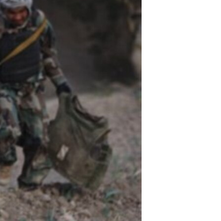
مستندها
فرهنگ و زندگی
حقوق شهروندی
انتخابات ریاست جمهوری آمریکا ۲۰۲۴
اقتصادی
حمله جمهوری اسلامی به اسرائیل
رمز مهسا
علم و فناوری
اسرائیل در جنگ
ورزش زنان در ایران
گالری عکس
اعتراضات زن، زندگی، آزادی
آرشیو پخش زنده
مجموعه مستندهای دادخواهی
تریبونال مردمی آبان ۹۸
دادگاه حمید نوری
چهل سال گروگان‌گیری
قانون شفافیت دارائی کادر رهبری ایران
اعتراضات مردمی آبان ۹۸
اسرائیل در جنگ