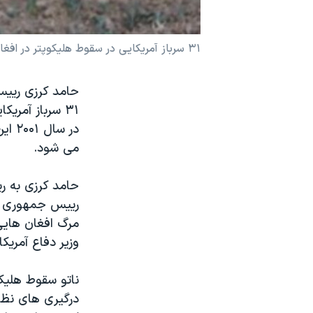
نرگس محمدی برنده جایزه نوبل صلح
همایش محافظه‌کاران آمریکا «سی‌پک»
۳۱ سرباز آمریکایی در سقوط هلیکوپتر در افغانستان کشته شدند
صفحه‌های ویژه
حامد کرزی رییس
سفر پرزیدنت ترامپ به چین
در س
می شود.
حامد کرزی به ری
رییس جمهوری آمر
مرگ افغان هایی 
وزیر دفاع آمریک
ناتو سقوط هلیکوپ
درگیری های نظا