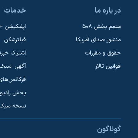
در باره ما
خدمات
متمم بخش ۵۰۸
اپلیکیشن +VOA
منشور صدای آمریکا
فیلترشکن
حقوق و مقررات
اشتراک خبرن
قوانین تالار
آگهی استخد
فرکانس‌های 
پخش رادیو
یادگیری زبان انگلیسی
نسخه سبک 
دنبال کنید
گوناگون