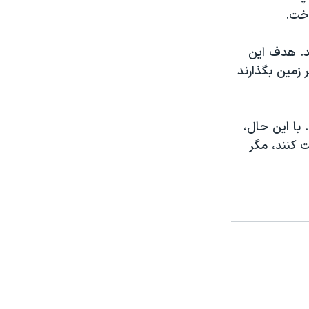
اخت.
د. هدف این
زمین بگذارند
با این حال،
 کنند، مگر