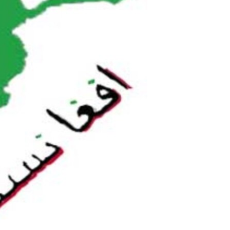
مستندها
فرهنگ و زندگی
حقوق شهروندی
انتخابات ریاست جمهوری آمریکا ۲۰۲۴
اقتصادی
حمله جمهوری اسلامی به اسرائیل
رمز مهسا
علم و فناوری
اسرائیل در جنگ
ورزش زنان در ایران
گالری عکس
اعتراضات زن، زندگی، آزادی
آرشیو پخش زنده
مجموعه مستندهای دادخواهی
تریبونال مردمی آبان ۹۸
دادگاه حمید نوری
چهل سال گروگان‌گیری
قانون شفافیت دارائی کادر رهبری ایران
اعتراضات مردمی آبان ۹۸
اسرائیل در جنگ