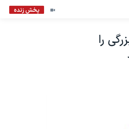
پخش زنده
رگی را