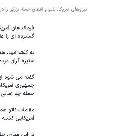
نرگس محمدی برنده جایزه نوبل صلح
نیروهای آمریکا، ناتو و افغان حمله بزرگی را 
همایش محافظه‌کاران آمریکا «سی‌پک»
فرماندهان آمری
صفحه‌های ویژه
گسترده ای را عل
سفر پرزیدنت ترامپ به چین
به گفته آنها، 
ستیزه گران در«م
گفته می شود ای
حمله چه زمانی 
مقامات ناتو همچ
آمریکایی کشته 
در این میان، حا