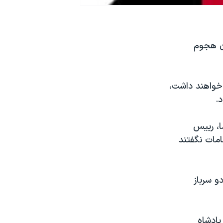
ان هجوم
 خواهند داشت،
.
ا، رییس
ند. مقامات نگفتند
و سرباز
پادشاه