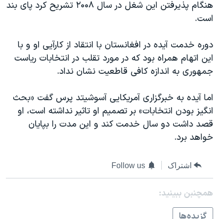
هنگام پذیرفتن این شغل در سال ۲۰۰۸ تشریح کرد پای بند
دنبال کنید
مستندها
فرهنگ و زندگی
است.
حقوق شهروندی
انتخابات ریاست جمهوری آمریکا ۲۰۲۴
دوره خدمت آیده در افغانستان با انتقاد از کارآیی او و با
اقتصادی
حمله جمهوری اسلامی به اسرائیل
این اتهام همراه بود که در مورد تقلب در انتخابات ریاست
رمز مهسا
علم و فناوری
جمهوری به اندازه کافی قاطعیت نشان نداد.
زبانهای مختلف
اسرائیل در جنگ
ورزش زنان در ایران
اما آیده به خبرگزاری آمریکایی آسوشیتد پرس گفت «بحث
گالری عکس
اعتراضات زن، زندگی، آزادی
انگیز بودن انتخابات» بر تصمیم او تاثیر نداشته است، او
آرشیو پخش زنده
مجموعه مستندهای دادخواهی
قصد داشت دو سال خدمت کند و این مدت را بپایان
تریبونال مردمی آبان ۹۸
خواهد برد.
دادگاه حمید نوری
اشتراک
Follow us
چهل سال گروگان‌گیری
قانون شفافیت دارائی کادر رهبری ایران
همچنبن ببینید:
اعتراضات مردمی آبان ۹۸
گزيده‌ها