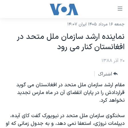
ینکهای
ابل
سترسی
جمعه ۱۶ مرداد ۱۴۰۵ ایران ۱۴:۰۷
خانه
هش
نماینده ارشد سازمان ملل متحد در
نسخه سبک وب‌سایت
ه
افغانستان کنار می رود
حتوای
موضوع ها
صلی
۲۰ آذر ۱۳۸۸
برنامه های تلویزیونی
ایران
هش
جدول برنامه ها
ه
آمریکا
اشتراک
فحه
صفحه‌های ویژه
جهان
مقام ارشد سازمان ملل متحد در افغانستان می گوید
صلی
فرکانس‌های صدای آمریکا
قراردادش را در پایان انقضای آن در ماه مارس تجدید
ورزشی
جام جهانی ۲۰۲۶
هش
نخواهد کرد.
پخش رادیویی
ه
گزیده‌ها
عملیات خشم حماسی
ستجو
۲۵۰سالگی آمریکا
ویژه برنامه‌ها
سخنگوی سازمان ملل متحد در نیویورک گفت کای آیده،
یادگیری زبان انگلیسی
دیپلمات نروژی، استعفا نمی دهد، و به جدول زمانی که او
ویدیوها
بایگانی برنامه‌های تلویزیونی