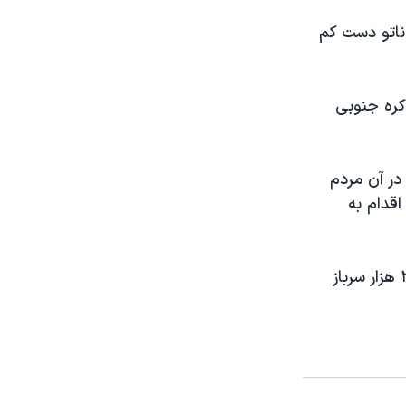
ناتو دست کم
کره جنوبی
در آن مردم
اقدام به
بان کی – مون، دبیر کل سازمان ملل متحد، تصمیم پرزیدنت اوباما به اعزام ۳۰ هزار سرباز