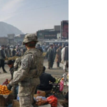
مستندها
فرهنگ و زندگی
حقوق شهروندی
انتخابات ریاست جمهوری آمریکا ۲۰۲۴
اقتصادی
حمله جمهوری اسلامی به اسرائیل
رمز مهسا
علم و فناوری
اسرائیل در جنگ
ورزش زنان در ایران
گالری عکس
اعتراضات زن، زندگی، آزادی
آرشیو پخش زنده
مجموعه مستندهای دادخواهی
تریبونال مردمی آبان ۹۸
دادگاه حمید نوری
چهل سال گروگان‌گیری
قانون شفافیت دارائی کادر رهبری ایران
اعتراضات مردمی آبان ۹۸
اسرائیل در جنگ