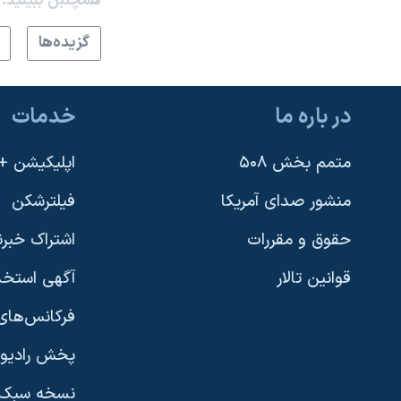
همچنبن ببینید:
گزيده‌ها
در باره ما
خدمات
متمم بخش ۵۰۸
اپلیکیشن +VOA
منشور صدای آمریکا
فیلترشکن
حقوق و مقررات
اشتراک خبرن
قوانین تالار
آگهی استخد
فرکانس‌های 
پخش رادیو
یادگیری زبان انگلیسی
نسخه سبک 