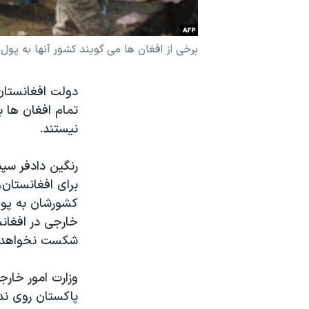
نرگس محمدی برنده جایزه نوبل صلح
همایش محافظه‌کاران آمریکا «سی‌پک»
برخی از افغان ها می گویند کشور آنها به پول ب
صفحه‌های ویژه
دولت افغانستان 
سفر پرزیدنت ترامپ به چین
تمام افغان ها ب
نیستند.
برای افغانستان،
کشورشان به پول 
خارجی در افغان
شکست نخواهد د
وزارت امور خارج
پاکستان روی نده