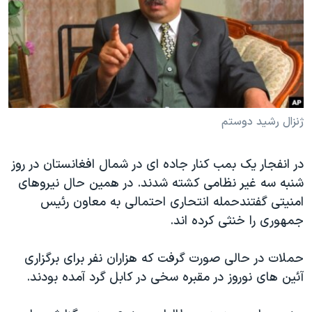
دنبال کنید
مستندها
فرهنگ و زندگی
حقوق شهروندی
انتخابات ریاست جمهوری آمریکا ۲۰۲۴
اقتصادی
حمله جمهوری اسلامی به اسرائیل
رمز مهسا
علم و فناوری
زبانهای مختلف
اسرائیل در جنگ
ورزش زنان در ایران
ژنزال رشید دوستم
گالری عکس
اعتراضات زن، زندگی، آزادی
در انفجار یک بمب کنار جاده ای در شمال افغانستان در روز
آرشیو پخش زنده
مجموعه مستندهای دادخواهی
شنبه سه غیر نظامی کشته شدند. در همین حال نیروهای
تریبونال مردمی آبان ۹۸
امنیتی گفتندحمله انتحاری احتمالی به معاون رئیس
دادگاه حمید نوری
جمهوری را خنثی کرده اند.
چهل سال گروگان‌گیری
حملات در حالی صورت گرفت که هزاران نفر برای برگزاری
قانون شفافیت دارائی کادر رهبری ایران
آئین های نوروز در مقبره سخی در کابل گرد آمده بودند.
اعتراضات مردمی آبان ۹۸