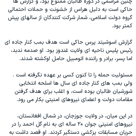
چنین مراسمی در دوره طالبان ممنوع بود، و گزارش ها
اسرائیل در جنگ
حاکی است به دلیل هراس از خشونت و حملات احتمالی
نرگس محمدی برنده جایزه نوبل صلح
گروه دولت اسلامی، شمار شرکت کنندگان از سالهای پیش
همایش محافظه‌کاران آمریکا «سی‌پک»
کمتر بود.
صفحه‌های ویژه
گزارش اسوشیتد پرس حاکی است هدف بمب کنار جاده ای
سفر پرزیدنت ترامپ به چین
رئیس پلیس ناحیه ای ولایت غندوز بود. او صدمه ندبد،
اما پسر، برادر و راننده اتومبیل حامل اوکشته شدند.
مسئولیت حمله را تا کنون کسی بر عهده نگرفته است .
ولی بمب های کنار جاده ای سال ها اسلحه انتخابی
شورشیان طالبان بوده است، و اغلب برای هدف گرفتن
مقامات دولت و اعضای نیروهای امنیتی بکار می رود.
در این میان، در ولایت جوزجان، در شمال افغانستان،
نیروهای امنیتی جوان ۲۰ ساله ای به نام گل احمد را در
حریان مسابقات یزکشی دستگیر کردند. او قصد داشت به