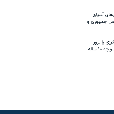
های آسیای
ئیس جمهوری و
رزی را ترور
کنند، او آسیب ندید اما سه نفر، یک عضو پارلمان، یک رهبر عشیره ای و یک پسربچه ۱۰ ساله