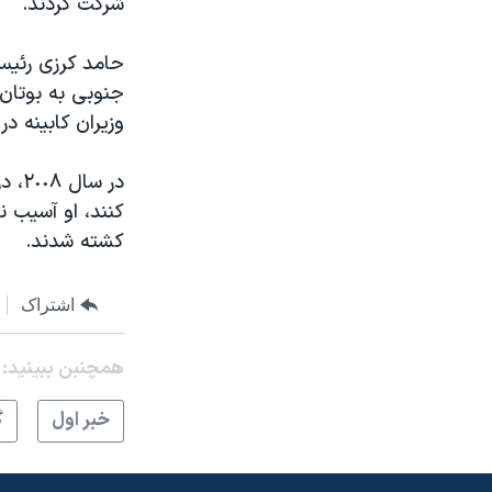
شرکت کردند.
مستندها
فرهنگ و زندگی
حقوق شهروندی
انتخابات ریاست جمهوری آمریکا ۲۰۲۴
حامد کرزی رئیس
اقتصادی
حمله جمهوری اسلامی به اسرائیل
جنوبی به بوتان
وزیران کابینه د
رمز مهسا
علم و فناوری
اسرائیل در جنگ
ورزش زنان در ایران
در س
گالری عکس
اعتراضات زن، زندگی، آزادی
کشته شدند.
آرشیو پخش زنده
مجموعه مستندهای دادخواهی
تریبونال مردمی آبان ۹۸
اشتراک
دادگاه حمید نوری
چهل سال گروگان‌گیری
همچنبن ببینید:
قانون شفافیت دارائی کادر رهبری ایران
خبر اول
گ
اعتراضات مردمی آبان ۹۸
اسرائیل در جنگ