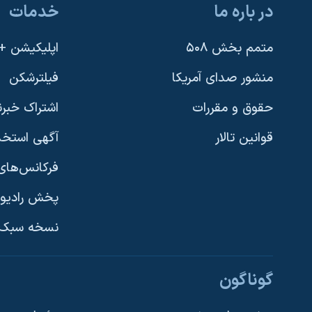
در باره ما
خدمات
نرگس محمدی برنده جایزه نوبل صلح
همایش محافظه‌کاران آمریکا «سی‌پک»
متمم بخش ۵۰۸
اپلیکیشن +VOA
صفحه‌های ویژه
منشور صدای آمریکا
فیلترشکن
سفر پرزیدنت ترامپ به چین
حقوق و مقررات
اشتراک خبرن
قوانین تالار
آگهی استخد
فرکانس‌های 
پخش رادیو
یادگیری زبان انگلیسی
نسخه سبک 
دنبال کنید
گوناگون