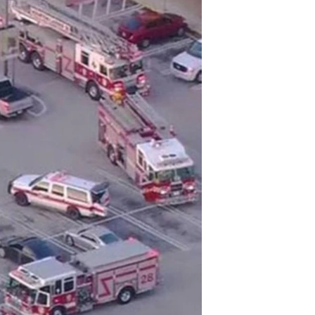
مستندها
فرهنگ و زندگی
حقوق شهروندی
انتخابات ریاست جمهوری آمریکا ۲۰۲۴
اقتصادی
حمله جمهوری اسلامی به اسرائیل
رمز مهسا
علم و فناوری
اسرائیل در جنگ
ورزش زنان در ایران
گالری عکس
اعتراضات زن، زندگی، آزادی
آرشیو پخش زنده
مجموعه مستندهای دادخواهی
تریبونال مردمی آبان ۹۸
دادگاه حمید نوری
چهل سال گروگان‌گیری
قانون شفافیت دارائی کادر رهبری ایران
اعتراضات مردمی آبان ۹۸
اسرائیل در جنگ