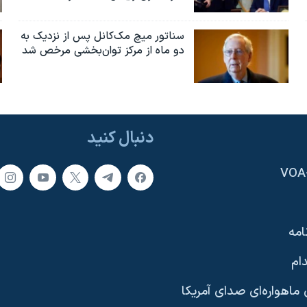
سناتور میچ مک‌کانل پس از نزدیک به
دو ماه از مرکز توان‌بخشی مرخص شد
دنبال کنید
امه
ام
ماهواره‌ای صدای آمریکا