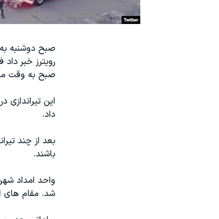
نرگس محمدی برنده جایزه نوبل صلح
همایش محافظه‌کاران آمریکا «سی‌پک»
صبح دوشنبه به 
صفحه‌های ویژه
سفر پرزیدنت ترامپ به چین
صبح به وقت مح
این تیراندازی د
داد.
بعد از چند تیرا
باشند.
شد. مقام های ا