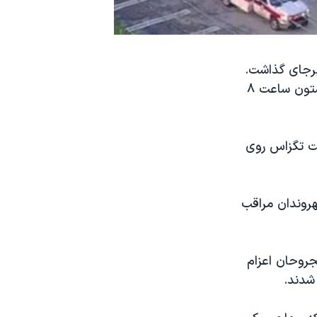
برجای گذاشت.
رویترز خبر داد فرد مهاجم در چند تیراندازی، چند نفر را زخمی کرد. پلیس هیوستون ساعت ۸
لت تگزاس روی
هروندان مراقب
رای کمک به مجروحان اعزام
شدند.