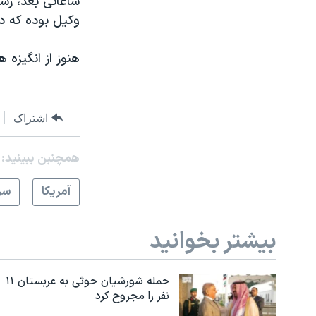
ساعاتی بعد، رس
وکیل بوده که دف
هنوز از انگیزه
اشتراک
همچنبن ببینید:
آمريکا
سر
بیشتر بخوانید
حمله شورشیان حوثی به عربستان ۱۱
نفر را مجروح کرد