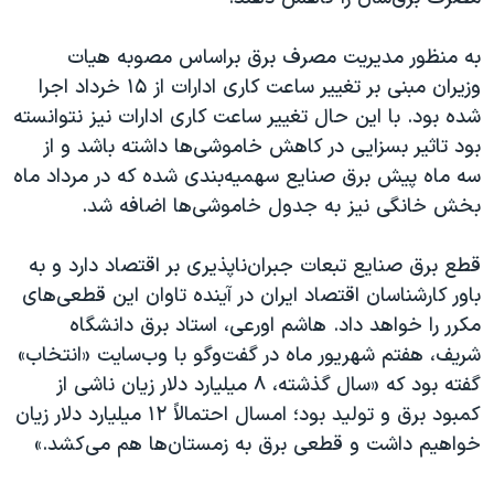
اسرائیل در جنگ
نرگس محمدی برنده جایزه نوبل صلح
به منظور مدیریت مصرف برق براساس مصوبه هیات
وزیران مبنی بر تغییر ساعت کاری ادارات از ۱۵ خرداد اجرا
همایش محافظه‌کاران آمریکا «سی‌پک»
شده بود. با این حال تغییر ساعت کاری ادارات نیز نتوانسته
صفحه‌های ویژه
بود تاثیر بسزایی در کاهش خاموشی‌ها داشته باشد و از
سفر پرزیدنت ترامپ به چین
سه ماه پیش برق صنایع سهمیه‌بندی شده که در مرداد ماه
بخش خانگی نیز به جدول خاموشی‌ها اضافه شد.
قطع برق صنایع تبعات جبران‌ناپذیری بر اقتصاد دارد و به
باور کارشناسان اقتصاد ایران در آینده تاوان این قطعی‌های
مکرر را خواهد داد. هاشم اورعی، استاد برق دانشگاه
شریف، هفتم شهریور ماه در گفت‌وگو با وب‌سایت «انتخاب»
گفته بود که «سال گذشته، ۸ میلیارد دلار زیان ناشی از
کمبود برق و تولید بود؛ امسال احتمالاً ۱۲ میلیارد دلار زیان
خواهیم داشت و قطعی برق به زمستان‌ها هم می‌کشد.»