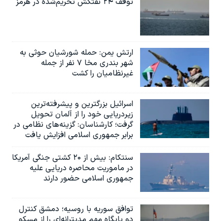
توقف ۲۴ نفتکش تحریم‌شده در هرمز
ارتش یمن: حمله شورشیان حوثی به
شهر بندری مخا ۷ نفر از جمله
غیرنظامیان را کشت
اسرائيل بزرگترین و پیشرفته‌ترین
زیردریایی خود را از آلمان تحویل
گرفت؛ کارشناسان: گزینه‌های نظامی در
برابر جمهوری اسلامی افزایش یافت
سنتکام: بیش از ۲۰ کشتی جنگی آمریکا
در ماموریت محاصره دریایی علیه
جمهوری اسلامی حضور دارند
توافق سوریه با روسیه؛ دمشق کنترل
دو پایگاه مهم مدیترانه‌ای را از مسکو