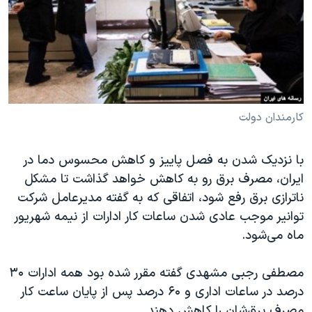
دنبال کنید
مستندها
فرهنگ و زندگی
حقوق شهروندی
انتخابات ریاست جمهوری آمریکا ۲۰۲۴
اقتصادی
حمله جمهوری اسلامی به اسرائیل
رمز مهسا
علم و فناوری
زبانهای مختلف
اسرائیل در جنگ
ورزش زنان در ایران
کارمندان دولت
گالری عکس
اعتراضات زن، زندگی، آزادی
با نزدیک شدن به فصل پاییز و کاهش محسوس دما در
آرشیو پخش زنده
مجموعه مستندهای دادخواهی
ایران، مصرف برق رو به کاهش خواهد گذاشت تا مشکل
تریبونال مردمی آبان ۹۸
ناترازی برق رفع شود، اتفاقی که به گفته مدیرعامل شرکت
توانیر موجب عادی شدن ساعات کار ادارات از نیمه شهریور
دادگاه حمید نوری
ماه می‌شود.
چهل سال گروگان‌گیری
قانون شفافیت دارائی کادر رهبری ایران
مصطفی رجبی مشهدی گفته مقرر شده بود همه ادارات ۳۰
درصد در ساعات اداری و ۶۰ درصد پس از پایان ساعت کار
اعتراضات مردمی آبان ۹۸
مصرف برق‌شان را کاهش دهند.