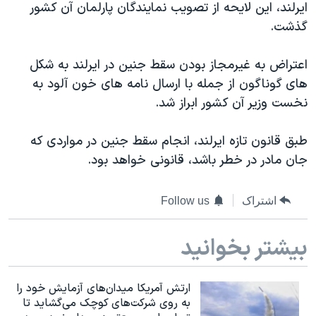
ایرلند، این لایحه از تصویب نمایندگان پارلمان آن کشور
دنبال کنید
مستندها
فرهنگ و زندگی
گذشت.
حقوق شهروندی
انتخابات ریاست جمهوری آمریکا ۲۰۲۴
اعتراض به غیرمجاز بودن سقط جنین در ایرلند به شکل
اقتصادی
حمله جمهوری اسلامی به اسرائیل
های گوناگون از جمله با ارسال نامه های خون آلود به
رمز مهسا
علم و فناوری
نخست وزیر آن کشور ابراز شد.
زبانهای مختلف
اسرائیل در جنگ
ورزش زنان در ایران
طبق قانون تازه ایرلند، انجام سقط جنین در مواردی که
گالری عکس
اعتراضات زن، زندگی، آزادی
جان مادر در خطر باشد، قانونی خواهد بود.
آرشیو پخش زنده
مجموعه مستندهای دادخواهی
تریبونال مردمی آبان ۹۸
اشتراک
Follow us
دادگاه حمید نوری
بیشتر بخوانید
چهل سال گروگان‌گیری
قانون شفافیت دارائی کادر رهبری ایران
ارتش آمریکا میدان‌های آزمایش خود را
اعتراضات مردمی آبان ۹۸
به روی شرکت‌های کوچک می‌گشاید تا