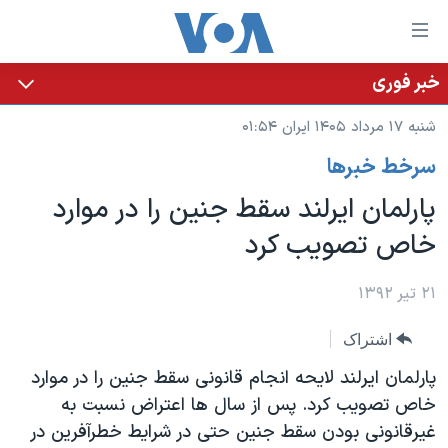
ینکهای
ابل
سترسی
خبر فوری
خانه
هش
شنبه ۱۷ مرداد ۱۴۰۵ ایران ۰۱:۵۴
نسخه سبک وب‌سایت
ه
سرخط خبرها
حتوای
موضوع ها
صلی
پارلمان ایرلند سقط جنین را در موارد
برنامه های تلویزیونی
ایران
هش
خاص تصویب کرد
جدول برنامه ها
ه
آمریکا
فحه
صفحه‌های ویژه
جهان
۲۱ تیر ۱۳۹۲
صلی
فرکانس‌های صدای آمریکا
ورزشی
جام جهانی ۲۰۲۶
هش
اشتراک
پخش رادیویی
ه
گزیده‌ها
عملیات خشم حماسی
پارلمان ایرلند لایحه انجام قانونی سقط جنین را در موارد
ستجو
۲۵۰سالگی آمریکا
ویژه برنامه‌ها
خاص تصویب کرد. پس از سال ها اعتراض نسبت به
یادگیری زبان انگلیسی
غیرقانونی بودن سقط جنین حتی در شرایط خطرآفرین در
ویدیوها
بایگانی برنامه‌های تلویزیونی