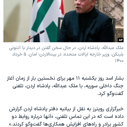
دنبال کنید
مستندها
فرهنگ و زندگی
حقوق شهروندی
انتخابات ریاست جمهوری آمریکا ۲۰۲۴
اقتصادی
حمله جمهوری اسلامی به اسرائیل
رمز مهسا
علم و فناوری
زبانهای مختلف
اسرائیل در جنگ
ورزش زنان در ایران
ملک عبدالله، پادشاه اردن، در حال سخن گفتن در دیدار با آنتونی
بلینکن، وزیر خارجه ایالات متحده، در بیت‌الاردن؛ امان، ۵ خرداد
گالری عکس
اعتراضات زن، زندگی، آزادی
۱۴۰۰
آرشیو پخش زنده
مجموعه مستندهای دادخواهی
تریبونال مردمی آبان ۹۸
بشار اسد روز یکشنبه ١١ مهر برای نخستین بار از زمان آغاز
جنگ داخلی سوریه، با ملک عبدالله، پادشاه اردن، تلفنی
دادگاه حمید نوری
گفت‌وگو کرد.
چهل سال گروگان‌گیری
قانون شفافیت دارائی کادر رهبری ایران
خبرگزاری رویترز به نقل از بیانیه دفتر پادشاه اردن گزارش
داده است که در این تماس تلفنی، «آنها درباره روابط دو
اعتراضات مردمی آبان ۹۸
کشور برادر و راه‌های افزایش همکاری‌ها گفت‌وگو کردند.»