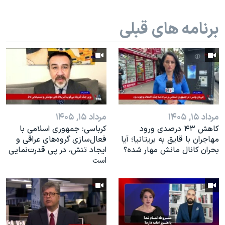
اسرائیل در جنگ
نرگس محمدی برنده جایزه نوبل صلح
برنامه های قبلی
همایش محافظه‌کاران آمریکا «سی‌پک»
صفحه‌های ویژه
سفر پرزیدنت ترامپ به چین
مرداد ۱۵, ۱۴۰۵
مرداد ۱۵, ۱۴۰۵
کاهش ۴۳ درصدی ورود
کرباسی: جمهوری اسلامی با
مهاجران با قایق به بریتانیا؛ آیا
فعال‌سازی گروه‌های عراقی و
بحران کانال مانش مهار شده؟
ایجاد تنش، در پی قدرت‌نمایی
است