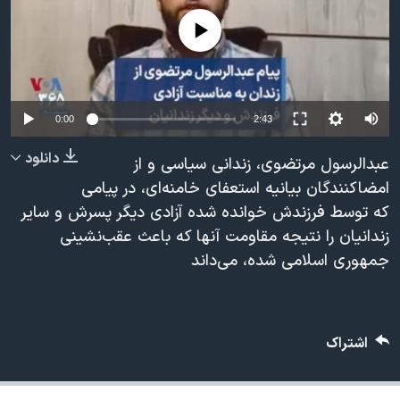
دنبال کنید
مستندها
فرهنگ و زندگی
No media source currently available
حقوق شهروندی
انتخابات ریاست جمهوری آمریکا ۲۰۲۴
اقتصادی
حمله جمهوری اسلامی به اسرائیل
رمز مهسا
علم و فناوری
0:00
2:43
زبانهای مختلف
اسرائیل در جنگ
ورزش زنان در ایران
دانلود
عبدالرسول مرتضوی، زندانی سیاسی و از
گالری عکس
اعتراضات زن، زندگی، آزادی
امضاکنندگان بیانیه استعفای خامنه‌ای، در پیامی
که توسط فرزندش خوانده شده آزادی دیگر پسرش و سایر
آرشیو پخش زنده
مجموعه مستندهای دادخواهی
زندانیان را نتیجه مقاومت آنها که باعث عقب‌نشینی
تریبونال مردمی آبان ۹۸
جمهوری اسلامی شده، می‌داند
دادگاه حمید نوری
چهل سال گروگان‌گیری
قانون شفافیت دارائی کادر رهبری ایران
اشتراک
اعتراضات مردمی آبان ۹۸